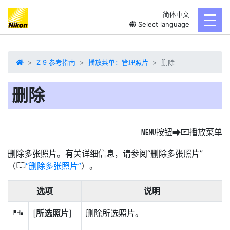
简体中文
toggl
Select language
Z 9 参考指南
播放菜单：管理照片
删除
删除
按钮
播放菜单
G
U
D
删除
多张照片。有关详细信息，请参阅“删除多张照片”
0
（
删除多张照片
）。
选项
说明
[
所选照片
]
删除所选照片。
Q