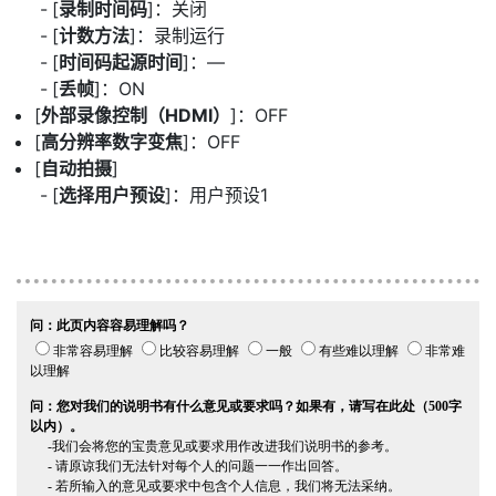
[
录制时间码
]：关闭
[
计数方法
]：录制运行
[
时间码起源时间
]：—
[
丢帧
]：ON
[
外部录像控制（HDMI）
]：OFF
[
高分辨率数字变焦
]：OFF
[
自动拍摄
]
[
选择用户预设
]：用户预设1