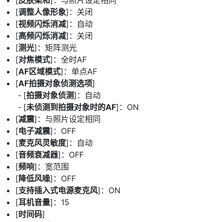
[
皮肤柔和
]：与照片设定相同
[
调整人像形象
]：关闭
[
视频闪烁消减
]：自动
[
高频闪烁消减
]：关闭
[
测光
]：矩阵测光
[
对焦模式
]：全时AF
[
AF区域模式
]：单点AF
[
AF拍摄对象侦测选项
]
[
拍摄对象侦测
]：自动
[
未侦测到拍摄对象时的AF
]：ON
[
减震
]：与照片设定相同
[
电子减震
]：OFF
[
麦克风灵敏度
]：自动
[
音频衰减器
]：OFF
[
频响
]：宽范围
[
降低风噪
]：OFF
[
支持插入式电源麦克风
]：ON
[
耳机音量
]：15
[
时间码
]