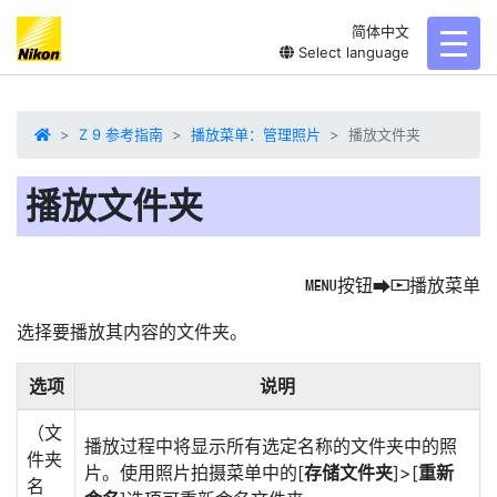
简体中文
toggl
Select language
Z 9 参考指南
播放菜单：管理照片
播放文件夹
播放文件夹
按钮
播放菜单
G
U
D
选择要播放其内容的文件夹。
选项
说明
（文
播放过程中将显示所有选定名称的文件夹中的照
件夹
片。使用照片拍摄菜单中的[
存储文件夹
]>[
重新
名