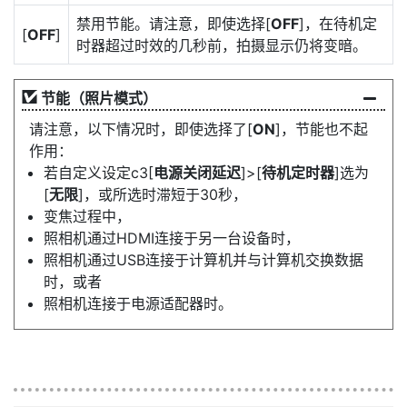
禁用节能。请注意，即使选择[
OFF
]，在待机定
[
OFF
]
时器超过时效的几秒前，拍摄显示仍将变暗。
节能（照片模式）
请注意，以下情况时，即使选择了[
ON
]，节能也不起
作用：
若自定义设定c3[
电源关闭延迟
]>[
待机定时器
]选为
[
无限
]，或所选时滞短于30秒，
变焦过程中，
照相机通过HDMI连接于另一台设备时，
照相机通过USB连接于计算机并与计算机交换数据
时，或者
照相机连接于电源适配器时。