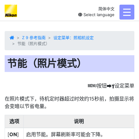
简体中文
toggl
Select language
Z 9 参考指南
设定菜单：照相机设定
节能（照片模式）
节能（照片模式）
按钮
设定菜单
G
U
B
在照片模式下，待机定时器超过时效约15秒前，拍摄显示将
会变暗以
节省电量
。
选项
说明
[
ON
]
启用节能。屏幕刷新率可能会下降。