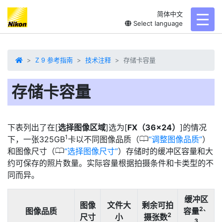
简体中文
toggl
Select language
Z 9 参考指南
技术注释
存储卡容量
存储卡容量
下表列出了在[
选择图像区域
]选为[
FX（36×24）
]的情况
1
0
下，一张325GB
卡以不同图像品质（
调整图像品质
）
0
和图像尺寸（
选择图像尺寸
）存储时的缓冲区容量和
大
约可保存的照片数量
。实际容量根据拍摄条件和卡类型的不
同而异。
缓冲区
图像
文件大
剩余可拍
2、
图像品质
容量
2
尺寸
小
摄张数
3