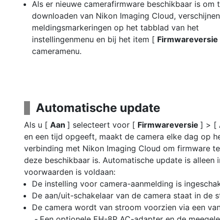
Als er nieuwe camerafirmware beschikbaar is om 
downloaden van Nikon Imaging Cloud, verschijnen
meldingsmarkeringen op het tabblad van het
instellingenmenu en bij het item [
Firmwareversie
cameramenu.
Automatische update
Als u [
Aan
] selecteert voor [
Firmwareversie
] > [
en een tijd opgeeft, maakt de camera elke dag op he
verbinding met Nikon Imaging Cloud om firmware te
deze beschikbaar is. Automatische update is alleen 
voorwaarden is voldaan:
De instelling voor camera-aanmelding is ingeschak
De aan/uit-schakelaar van de camera staat in de s
De camera wordt van stroom voorzien via een va
Een optionele EH-8P AC-adapter en de meegel