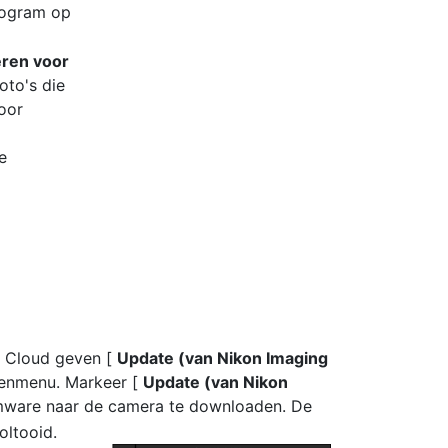
togram op
eren voor
oto's die
voor
e
g Cloud geven [
Update (van Nikon Imaging
ngenmenu. Markeer [
Update (van Nikon
mware naar de camera te downloaden. De
oltooid.