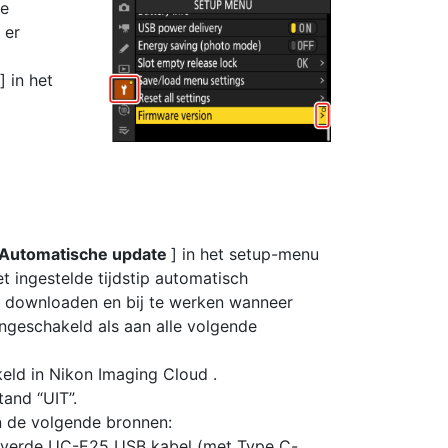
te
 er
] in het
Automatische update
] in het setup-menu
t ingestelde tijdstip automatisch
 downloaden en bij te werken wanneer
ingeschakeld als aan alle volgende
eld in Nikon Imaging Cloud .
tand “UIT”.
n de volgende bronnen:
everde UC-E25 USB kabel (met Type C-