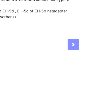
n EH‑5d , EH‑5c of EH‑5b netadapter
owerbank)
Next