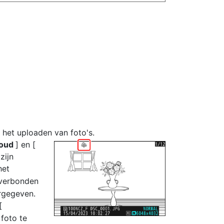
 het uploaden van foto's.
loud
] en [
 zijn
het
 verbonden
rgegeven.
[
foto te