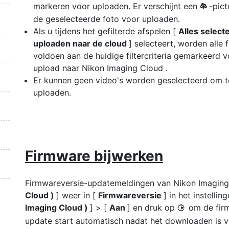
markeren voor uploaden. Er verschijnt een
-pic
p
de geselecteerde foto voor uploaden.
Als u tijdens het gefilterde afspelen [
Alles select
uploaden naar de cloud
] selecteert, worden alle f
voldoen aan de huidige filtercriteria gemarkeerd 
upload naar Nikon Imaging Cloud .
Er kunnen geen video's worden geselecteerd om t
uploaden.
Firmware bijwerken
Firmwareversie-updatemeldingen van Nikon Imagin
Cloud )
] weer in [
Firmwareversie
] in het instelli
Imaging Cloud )
] > [
Aan
] en druk op
om de fir
2
update start automatisch nadat het downloaden is v