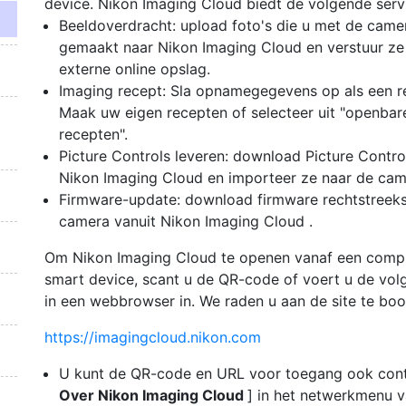
device. Nikon Imaging Cloud biedt de volgende serv
Beeldoverdracht: upload foto's die u met de came
gemaakt naar Nikon Imaging Cloud en verstuur ze
externe online opslag.
Imaging recept: Sla opnamegegevens op als een r
Maak uw eigen recepten of selecteer uit "openbar
recepten".
Picture Controls leveren: download Picture Contro
Nikon Imaging Cloud en importeer ze naar de cam
Firmware-update: download firmware rechtstreeks
camera vanuit Nikon Imaging Cloud .
Om Nikon Imaging Cloud te openen vanaf een comp
smart device, scant u de QR-code of voert u de vo
in een webbrowser in. We raden u aan de site te bo
https://imagingcloud.nikon.com
U kunt de QR-code en URL voor toegang ook cont
Over Nikon Imaging Cloud
] in het netwerkmenu 