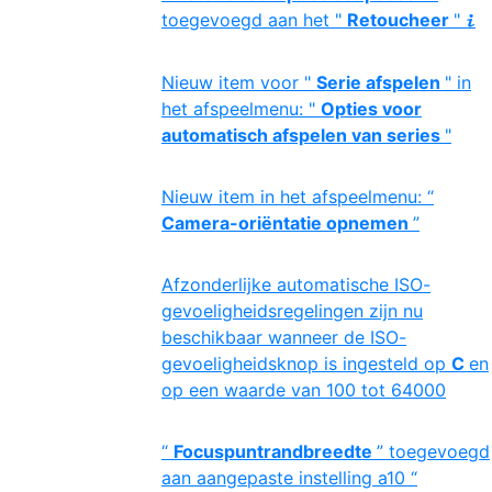
toegevoegd aan het "
Retoucheer
"
i
Nieuw item voor "
Serie afspelen
" in
het afspeelmenu: "
Opties voor
automatisch afspelen van series
"
Nieuw item in het afspeelmenu: “
Camera-oriëntatie opnemen
”
Afzonderlijke automatische ISO-
gevoeligheidsregelingen zijn nu
beschikbaar wanneer de ISO-
gevoeligheidsknop is ingesteld op
C
en
op een waarde van 100 tot 64000
“
Focuspuntrandbreedte
” toegevoegd
aan aangepaste instelling a10 “