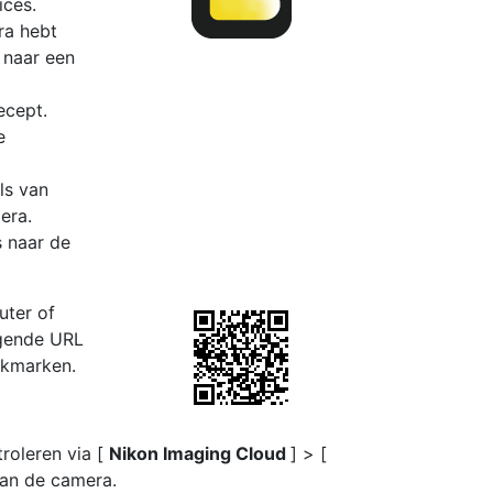
ices.
ra hebt
 naar een
ecept.
e
ls van
era.
 naar de
uter of
lgende URL
okmarken.
roleren via [
Nikon Imaging Cloud
] > [
van de camera.