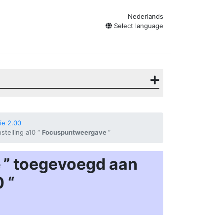
Nederlands
Select language
ie 2.00
stelling a10 “
Focuspuntweergave
”
e
” toegevoegd aan
 “