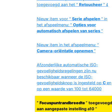
toegevoegd aan het "
Retoucheer
"
i
Nieuw item voor "
Serie afspelen
" in
het afspeelmenu: "
Opties voor
automatisch afspelen van series
"
Nieuw item in het afspeelmenu: “
Camera-oriëntatie opnemen
”
Afzonderlijke automatische ISO-
gevoeligheidsregelingen zijn nu
beschikbaar wanneer de ISO-
gevoeligheidsknop is ingesteld op
C
en
op een waarde van 100 tot 64000
“
Focuspuntrandbreedte
” toegevoeg
aan aangepaste instelling a10 “