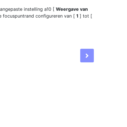
angepaste instelling a10 [
Weergave van
e focuspuntrand configureren van [
1
] tot [
Next