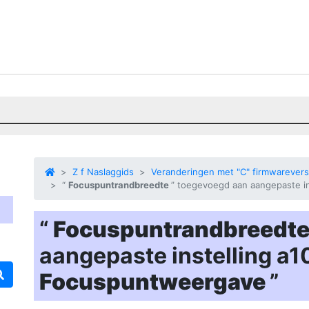
Z f Naslaggids
Veranderingen met "C" firmwarevers
“
Focuspuntrandbreedte
” toegevoegd aan aangepaste in
“
Focuspuntrandbreedt
aangepaste instelling a10
Focuspuntweergave
”