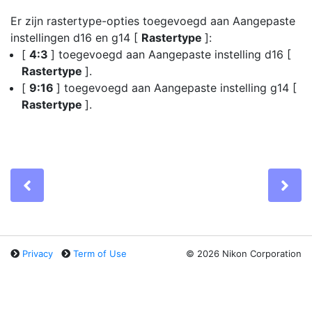
Er zijn rastertype-opties toegevoegd aan Aangepaste
instellingen d16 en g14 [
Rastertype
]:
[
4:3
] toegevoegd aan Aangepaste instelling d16 [
Rastertype
].
[
9:16
] toegevoegd aan Aangepaste instelling g14 [
Rastertype
].
Previous
Ne
Privacy
Term of Use
©
2026 Nikon Corporation