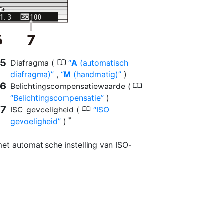
0
Diafragma (
A
(automatisch
diafragma)
,
M
(handmatig)
)
0
Belichtingscompensatiewaarde (
Belichtingscompensatie
)
0
ISO-gevoeligheid (
ISO-
*
gevoeligheid
)
t automatische instelling van ISO-