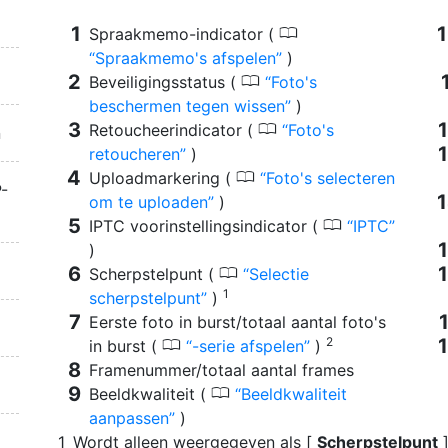
0
Spraakmemo-indicator (
Spraakmemo's afspelen
)
0
Beveiligingsstatus (
Foto's
beschermen tegen wissen
)
0
Retoucheerindicator (
Foto's
n
retoucheren
)
0
Uploadmarkering (
Foto's selecteren
-
om te uploaden
)
0
IPTC voorinstellingsindicator (
IPTC
)
0
Scherpstelpunt (
Selectie
1
scherpstelpunt
)
Eerste foto in burst/totaal aantal foto's
2
0
in burst (
-serie afspelen
)
Framenummer/totaal aantal frames
0
Beeldkwaliteit (
Beeldkwaliteit
aanpassen
)
Wordt alleen weergegeven als [
Scherpstelpunt
]