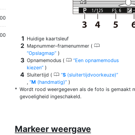
.00
.00
Huidige kaartsleuf
0
Mapnummer–framenummer (
Opslagmap
)
0
Opnamemodus (
Een opnamemodus
kiezen
)
0
Sluitertijd (
S
(sluitertijdvoorkeuze)
,
M
(handmatig)
)
Wordt rood weergegeven als de foto is gemaakt me
gevoeligheid ingeschakeld.
Markeer weergave