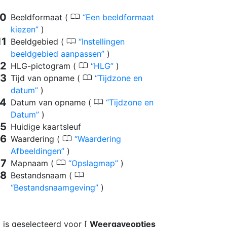
0
Beeldformaat (
Een beeldformaat
kiezen
)
0
Beeldgebied (
Instellingen
beeldgebied aanpassen
)
0
HLG-pictogram (
HLG
)
0
Tijd van opname (
Tijdzone en
datum
)
0
Datum van opname (
Tijdzone en
Datum
)
Huidige kaartsleuf
0
Waardering (
Waardering
Afbeeldingen
)
0
Mapnaam (
Opslagmap
)
0
Bestandsnaam (
Bestandsnaamgeving
)
 is geselecteerd voor [
Weergaveopties