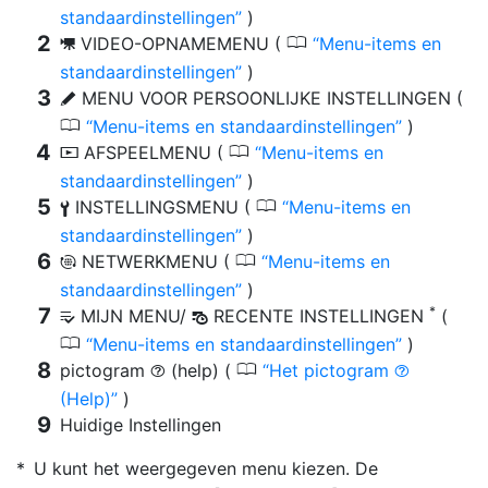
standaardinstellingen
)
0
VIDEO-OPNAMEMENU (
Menu-items en
1
standaardinstellingen
)
MENU VOOR PERSOONLIJKE INSTELLINGEN (
A
0
Menu-items en standaardinstellingen
)
0
AFSPEELMENU (
Menu-items en
D
standaardinstellingen
)
0
INSTELLINGSMENU (
Menu-items en
B
standaardinstellingen
)
0
NETWERKMENU (
Menu-items en
F
standaardinstellingen
)
*
MIJN MENU/
RECENTE INSTELLINGEN
(
m
O
0
Menu-items en standaardinstellingen
)
0
pictogram
(help) (
Het pictogram
d
d
(Help)
)
Huidige Instellingen
U kunt het weergegeven menu kiezen. De