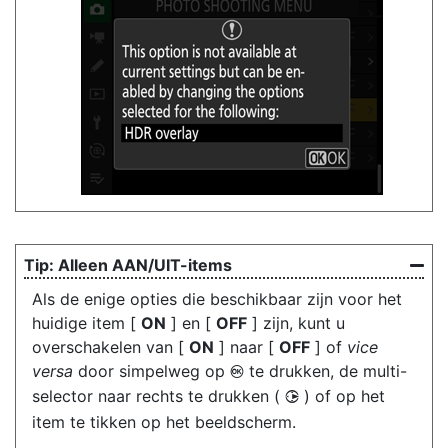
Alleen AAN/UIT-items
Als de enige opties die beschikbaar zijn voor het
huidige item [
ON
] en [
OFF
] zijn, kunt u
overschakelen van [
ON
] naar [
OFF
] of
vice
versa
door simpelweg op
te drukken, de multi-
J
selector naar rechts te drukken (
) of op het
2
item te tikken op het beeldscherm.