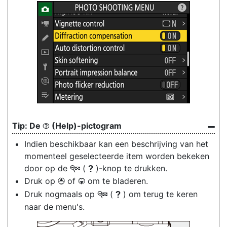
De
(Help)-pictogram
d
Indien beschikbaar kan een beschrijving van het
momenteel geselecteerde item worden bekeken
door op de
(
)-knop te drukken.
W
Q
Druk op
of
om te bladeren.
1
3
Druk nogmaals op
(
) om terug te keren
W
Q
naar de menu's.