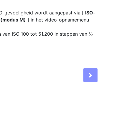
SO-gevoeligheid wordt aangepast via [
ISO-
d (modus M)
] in het video-opnamemenu
van ISO 100 tot 51.200 in stappen van ¹⁄₆
Next