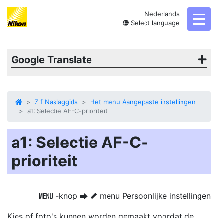
Nederlands
toggl
Select language
Google Translate
Z f Naslaggids
Het menu Aangepaste instellingen
a1: Selectie AF-C-prioriteit
a1: Selectie AF-C-
prioriteit
-knop
menu Persoonlijke instellingen
G
U
A
Kies of foto's kunnen worden gemaakt voordat de