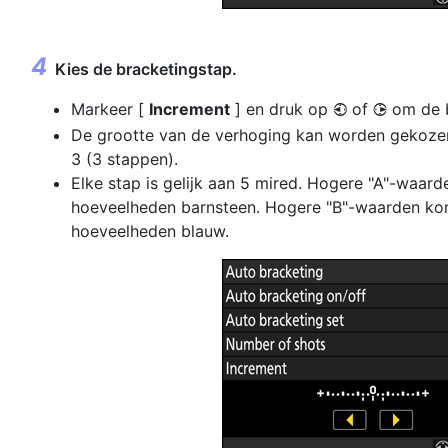
Kies de bracketingstap.
Markeer [
Increment
] en druk op
of
om de b
4
2
De grootte van de verhoging kan worden gekozen u
3 (3 stappen).
Elke stap is gelijk aan 5 mired. Hogere "A"-waa
hoeveelheden barnsteen. Hogere "B"-waarden ko
hoeveelheden blauw.