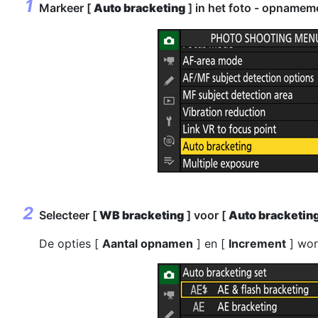
Markeer [
Auto bracketing
] in het foto - opname
Selecteer [
WB bracketing
] voor [
Auto bracketing
De opties [
Aantal opnamen
] en [
Increment
] wor