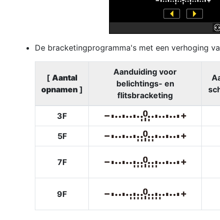
De bracketingprogramma's met een verhoging van
Aanduiding voor
[
Aantal
Aa
belichtings- en
opnamen
]
sc
flitsbracketing
3F
5F
7F
9F