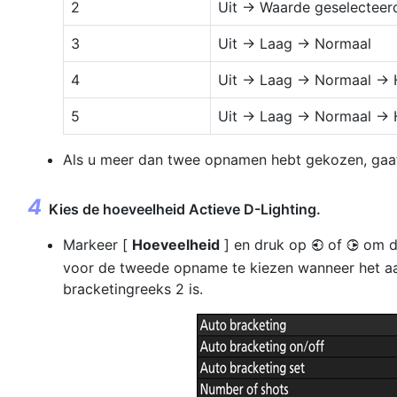
2
Uit → Waarde geselecteerd
3
Uit → Laag → Normaal
4
Uit → Laag → Normaal →
5
Uit → Laag → Normaal → 
Als u meer dan twee opnamen hebt gekozen, gaat
Kies de hoeveelheid Actieve D-Lighting.
Markeer [
Hoeveelheid
] en druk op
of
om de
4
2
voor de tweede opname te kiezen wanneer het a
bracketingreeks 2 is.