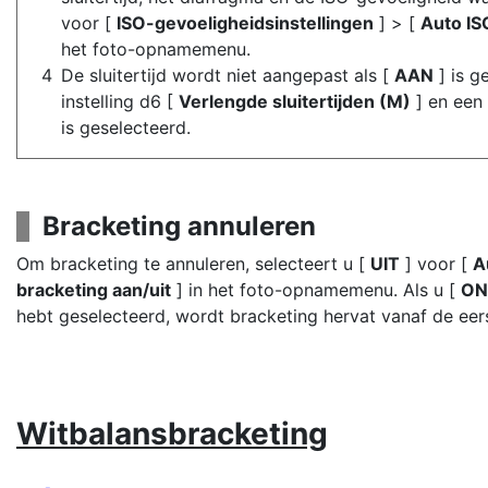
voor [
ISO-gevoeligheidsinstellingen
] > [
Auto IS
het foto-opnamemenu.
De sluitertijd wordt niet aangepast als [
AAN
] is g
instelling d6 [
Verlengde sluitertijden (M)
] en een 
is geselecteerd.
Bracketing annuleren
Om bracketing te annuleren, selecteert u [
UIT
] voor [
A
bracketing aan/uit
] in het foto-opnamemenu. Als u [
ON
hebt geselecteerd, wordt bracketing hervat vanaf de eer
Witbalansbracketing