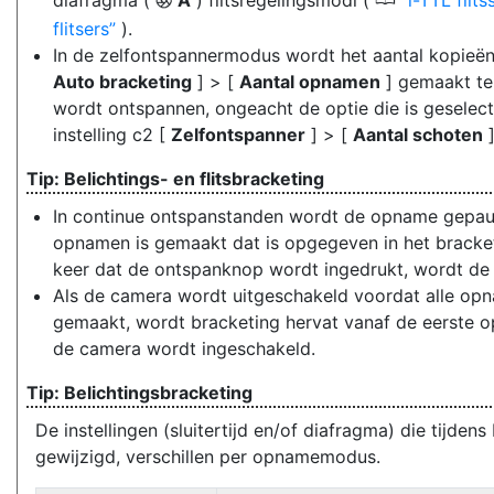
0
diafragma (
A
) flitsregelingsmodi (
i-TTL flits
q
flitsers
).
In de zelfontspannermodus wordt het aantal kopieën 
Auto bracketing
] > [
Aantal opnamen
] gemaakt tel
wordt ontspannen, ongeacht de optie die is geselect
instelling c2 [
Zelfontspanner
] > [
Aantal schoten
]
Belichtings- en flitsbracketing
In continue ontspanstanden wordt de opname gepau
opnamen is gemaakt dat is opgegeven in het brack
keer dat de ontspanknop wordt ingedrukt, wordt de
Als de camera wordt uitgeschakeld voordat alle opn
gemaakt, wordt bracketing hervat vanaf de eerste 
de camera wordt ingeschakeld.
Belichtingsbracketing
De instellingen (sluitertijd en/of diafragma) die tijde
gewijzigd, verschillen per opnamemodus.