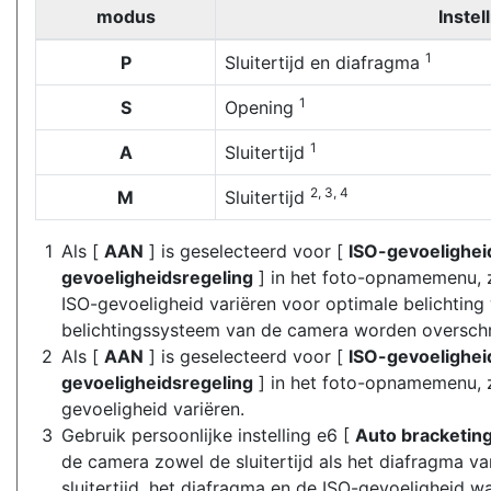
modus
Instel
1
P
Sluitertijd en diafragma
1
S
Opening
1
A
Sluitertijd
2, 3, 4
M
Sluitertijd
Als [
AAN
] is geselecteerd voor [
ISO-gevoelighei
gevoeligheidsregeling
] in het foto-opnamemenu, 
ISO-gevoeligheid variëren voor optimale belichting
belichtingssysteem van de camera worden oversch
Als [
AAN
] is geselecteerd voor [
ISO-gevoelighei
gevoeligheidsregeling
] in het foto-opnamemenu, 
gevoeligheid variëren.
Gebruik persoonlijke instelling e6 [
Auto bracketin
de camera zowel de sluitertijd als het diafragma va
sluitertijd, het diafragma en de ISO-gevoeligheid w