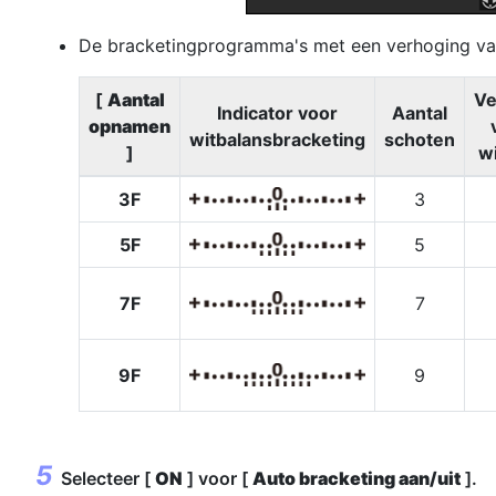
De bracketingprogramma's met een verhoging van
[
Aantal
Ve
Indicator voor
Aantal
opnamen
witbalansbracketing
schoten
]
w
3F
3
5F
5
7F
7
9F
9
Selecteer [
ON
] voor [
Auto bracketing aan/uit
].