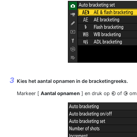
Kies het aantal opnamen in de bracketingreeks.
Markeer [
Aantal opnamen
] en druk op
of
om 
4
2