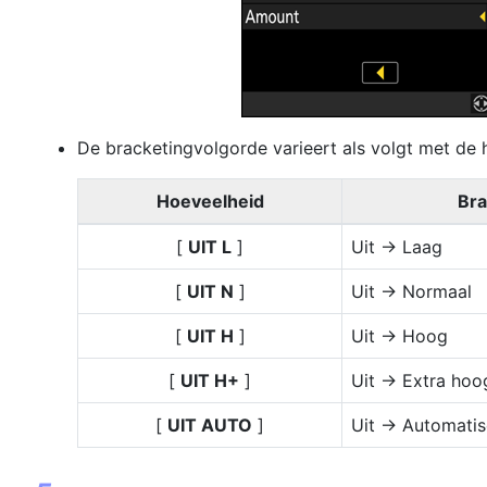
De bracketingvolgorde varieert als volgt met de 
Hoeveelheid
Bra
[
UIT L
]
Uit → Laag
[
UIT N
]
Uit → Normaal
[
UIT H
]
Uit → Hoog
[
UIT H+
]
Uit → Extra hoo
[
UIT AUTO
]
Uit → Automati