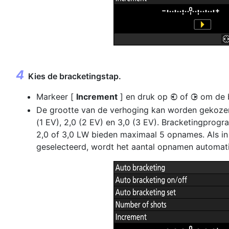
Kies de bracketingstap.
Markeer [
Increment
] en druk op
of
om de b
4
2
De grootte van de verhoging kan worden gekozen uit
(1 EV), 2,0 (2 EV) en 3,0 (3 EV). Bracketingpro
2,0 of 3,0 LW bieden maximaal 5 opnames. Als in 
geselecteerd, wordt het aantal opnamen automati