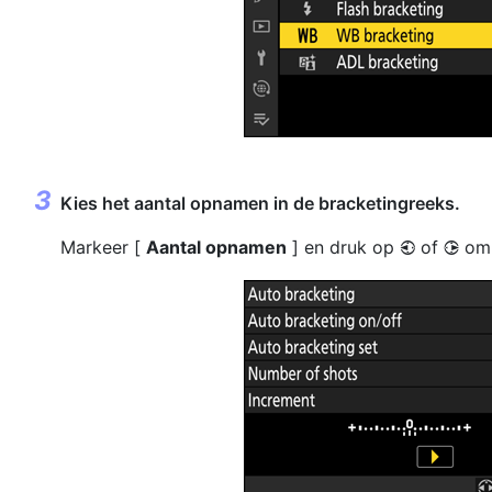
Kies het aantal opnamen in de bracketingreeks.
Markeer [
Aantal opnamen
] en druk op
of
om 
4
2