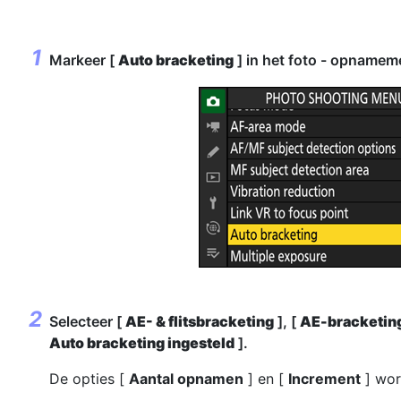
Markeer [
Auto bracketing
] in het foto - opname
Selecteer [
AE- & flitsbracketing
], [
AE-bracketin
Auto bracketing ingesteld
].
De opties [
Aantal opnamen
] en [
Increment
] wor