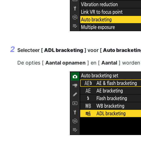
Selecteer [
ADL bracketing
] voor [
Auto bracketin
De opties [
Aantal opnamen
] en [
Aantal
] worden