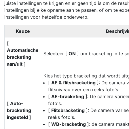
juiste instellingen te krijgen en er geen tijd is om de res
instellingen bij elke opname aan te passen, of om te exp
instellingen voor hetzelfde onderwerp.
Keuze
Beschrijv
[
Automatische
Selecteer [
ON
] om bracketing in te s
bracketing
aan/uit
]
Kies het type bracketing dat wordt uit
[
AE & flitsbracketing
]: De camera va
flitsniveau over een reeks foto's.
[
AE-bracketing
]: De camera varieer
[
Auto-
foto's.
bracketing
[
Flitsbracketing
]: De camera varieer
ingesteld
]
reeks foto's.
[
WB-bracketing
]: de camera maakt