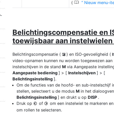
n
0
(
Nieuw menu-it
-
Belichtingscompensatie en I
toewijsbaar aan instelwiele
Belichtingscompensatie (
) en ISO-gevoeligheid (
E
video-opnamen kunnen nu worden toegewezen aan
instelschijven in de stand
M
via Aangepaste instellin
Aangepaste bediening
] > [
Instelschijven
] > [
Belichtingsinstelling
].
Om de functies van de hoofd- en sub-instelschijf i
stellen, selecteert u de modus
M
in het dialoogven
Belichtingsinstelling
] en drukt u op
DISP
.
Druk op
of
om een instelwiel te markeren e
4
2
om rollen te selecteren.