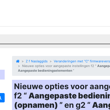
Z f Naslaggids
Veranderingen met "C" firmwarevers
Nieuwe opties voor aangepaste instellingen f2 “
Aangepa
Aangepaste bedieningselementen
”
Nieuwe opties voor aange
f2 “
Aangepaste bedieni
(opnamen)
” en g2 “
Aan