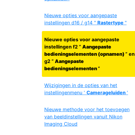
Nieuwe opties voor aangepaste
instellingen d16 / g14 "
Rastertype
"
Nieuwe opties voor aangepaste
instellingen f2 “
Aangepaste
bedieningselementen (opnamen)
” en
g2 “
Aangepaste
bedieningselementen
”
Wijzigingen in de opties van het
instellingenmenu '
Camerageluiden
'
Nieuwe methode voor het toevoegen
van beeldinstellingen vanuit Nikon
Imaging Cloud