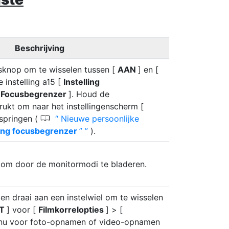
Beschrijving
sknop om te wisselen tussen [
AAN
] en [
e instelling a15 [
Instelling
[
Focusbegrenzer
]. Houd de
ukt om naar het instellingenscherm [
0
 springen (
Nieuwe persoonlijke
ling focusbegrenzer
”
).
 om door de monitormodi te bladeren.
en draai aan een instelwiel om te wisselen
IT
] voor [
Filmkorrelopties
] > [
enu voor foto-opnamen of video-opnamen