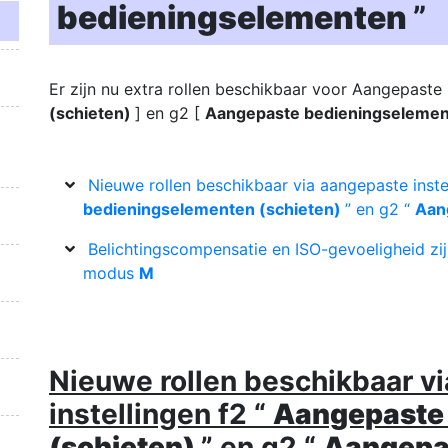
bedieningselementen
”
Er zijn nu extra rollen beschikbaar voor Aangepaste 
(schieten)
] en g2 [
Aangepaste bedieningseleme
Nieuwe rollen beschikbaar via aangepaste inste
bedieningselementen (schieten)
” en g2 “
Aan
Belichtingscompensatie en ISO-gevoeligheid zijn
modus
M
Nieuwe rollen beschikbaar v
instellingen f2 “
Aangepaste
(schieten)
” en g2 “
Aangepa