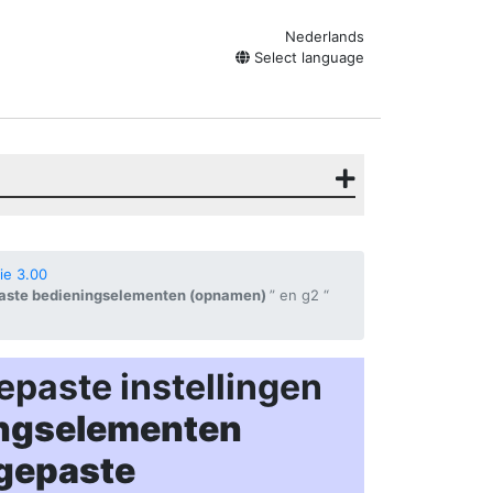
Nederlands
Select language
ie 3.00
ste bedieningselementen (opnamen)
” en g2 “
paste instellingen
ngselementen
gepaste