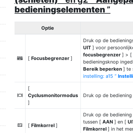
bedieningselementen
”
Optie
Druk op de bediening
UIT
] voor persoonlijk
focusbegrenzer
] > 
[
Focusbegrenzer
]
X
bedieningsknop ingedr
Bereik beperken
] te
instelling: a15 “
Instel
[
Cyclusmonitormodus
Druk op de bediening
M
]
Druk op de bediening 
tussen [
AAN
] en [
U
[
Filmkorrel
]
G
Filmkorrel
] in het m