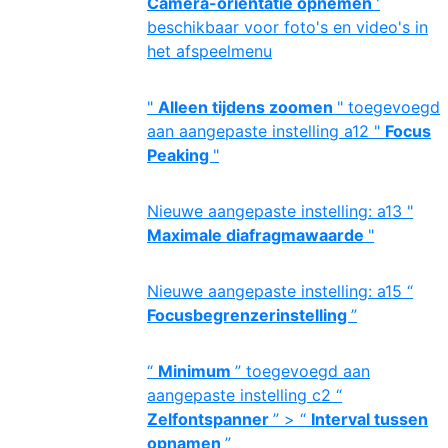
Camera-oriëntatie opnemen
'
beschikbaar voor foto's en video's in
het afspeelmenu
"
Alleen tijdens zoomen
" toegevoegd
aan aangepaste instelling a12 "
Focus
Peaking
"
Nieuwe aangepaste instelling: a13 "
Maximale diafragmawaarde
"
Nieuwe aangepaste instelling: a15 “
Focusbegrenzerinstelling
”
“
Minimum
” toegevoegd aan
aangepaste instelling c2 “
Zelfontspanner
” > “
Interval tussen
opnamen
”