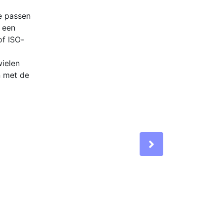
e passen
 een
of ISO-
wielen
n met de
Next