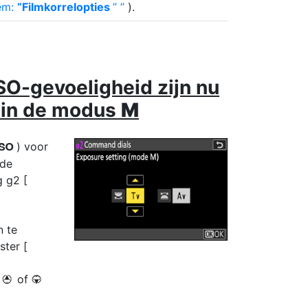
em:
“Filmkorrelopties
”
).
SO-gevoeligheid zijn nu
n in de modus
M
) voor
S
 de
g g2 [
n te
ster [
n
of
1
3