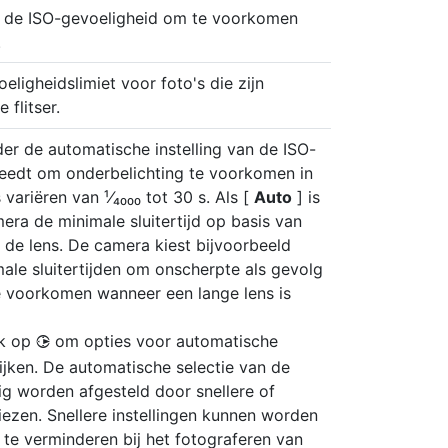
 de ISO-gevoeligheid om te voorkomen
.
ligheidslimiet voor foto's die zijn
flitser.
der de automatische instelling van de ISO-
reedt om onderbelichting te voorkomen in
 variëren van ¹⁄₄₀₀₀ tot 30 s. Als [
Auto
] is
era de minimale sluitertijd op basis van
de lens. De camera kiest bijvoorbeeld
ale sluitertijden om onscherpte als gevolg
 voorkomen wanneer een lange lens is
uk op
om opties voor automatische
2
ekijken. De automatische selectie van de
rig worden afgesteld door snellere of
ezen. Snellere instellingen kunnen worden
te verminderen bij het fotograferen van