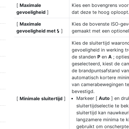
[
Maximale
Kies een bovengrens voor
gevoeligheid
]
dat deze te hoog oploopt
[
Maximale
Kies de bovenste ISO-gevoe
gevoeligheid met
]
gemaakt met een optionele 
c
Kies de sluitertijd waaron
gevoeligheid in werking t
de standen
P
en
A
; opties
geselecteerd, kiest de cam
de brandpuntsafstand van 
automatisch kortere minim
van camerabewegingen te
bevestigd.
Markeer [
Auto
] en dr
[
Minimale sluitertijd
]
sluitertijdselectie te b
sluitertijd kan nauwkeu
langzamere minima te ki
gebruikt om onscherpte 