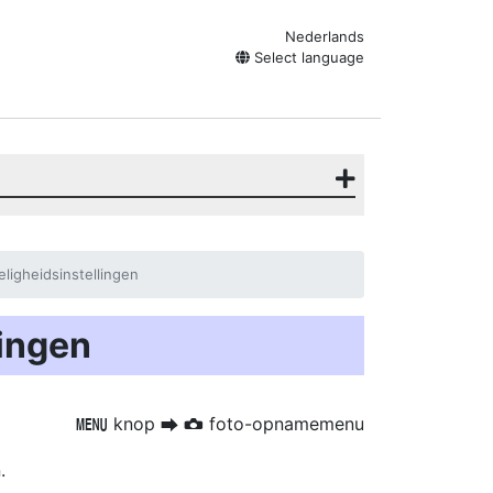
Nederlands
Select language
ligheidsinstellingen
lingen
knop
foto-opnamemenu
G
U
C
.