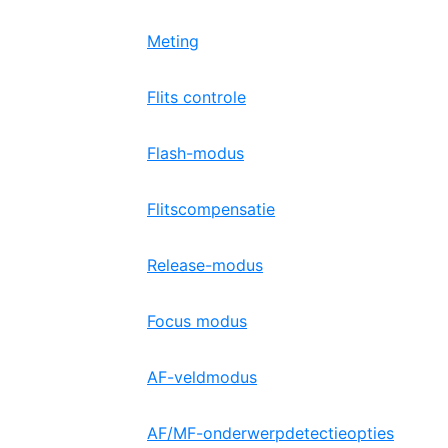
Meting
Flits controle
Flash-modus
Flitscompensatie
Release-modus
Focus modus
AF-veldmodus
AF/MF-onderwerpdetectieopties