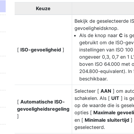
Keuze
Bekijk de geselecteerde I
gevoeligheidsknop.
Als de knop naar
C
is g
gebruikt om de ISO-gevo
[
ISO-gevoeligheid
]
instellingen van ISO 100
ongeveer 0,3, 0,7 en 1 L
boven ISO 64.000 met on
204.800-equivalent). In
beschikbaar.
Selecteer [
AAN
] om auto
schakelen. Als [
UIT
] is g
[
Automatische ISO-
op de waarde die is gese
gevoeligheidsregeling
opties [
Maximale gevoel
]
en [
Minimale sluitertijd
] 
geselecteerd.