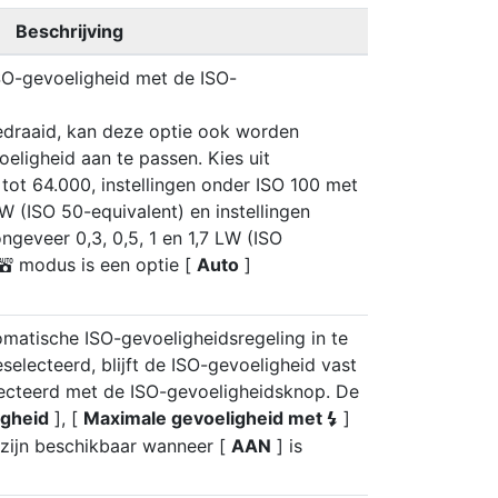
Beschrijving
SO-gevoeligheid met de ISO-
edraaid, kan deze optie ook worden
eligheid aan te passen. Kies uit
 tot 64.000, instellingen onder ISO 100 met
W (ISO 50-equivalent) en instellingen
geveer 0,3, 0,5, 1 en 1,7 LW (ISO
modus is een optie [
Auto
]
b
matische ISO-gevoeligheidsregeling in te
eselecteerd, blijft de ISO-gevoeligheid vast
lecteerd met de ISO-gevoeligheidsknop. De
igheid
], [
Maximale gevoeligheid met
]
c
zijn beschikbaar wanneer [
AAN
] is