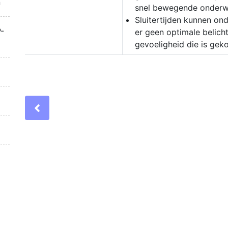
n
snel bewegende onderw
Sluitertijden kunnen on
-
er geen optimale belich
gevoeligheid die is gek
Previous