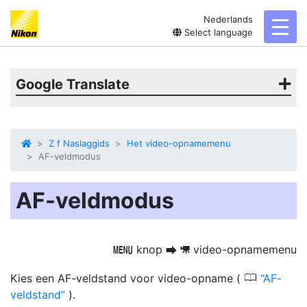
Nederlands
toggl
Select language
Google Translate
Z f Naslaggids
Het video-opnamemenu
AF-veldmodus
AF-veldmodus
knop
video-opnamemenu
G
U
1
0
Kies een AF-veldstand voor video-opname (
AF-
veldstand
).