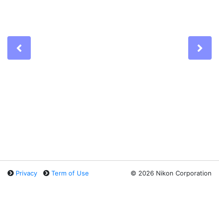
Previous
Ne
Privacy
Term of Use
©
2026 Nikon Corporation