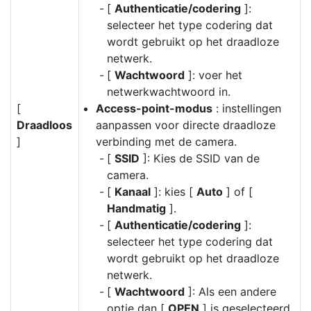
[
Authenticatie/codering
]:
selecteer het type codering dat
wordt gebruikt op het draadloze
netwerk.
[
Wachtwoord
]: voer het
netwerkwachtwoord in.
[
Access-point-modus
: instellingen
Draadloos
aanpassen voor directe draadloze
]
verbinding met de camera.
[
SSID
]: Kies de SSID van de
camera.
[
Kanaal
]: kies [
Auto
] of [
Handmatig
].
[
Authenticatie/codering
]:
selecteer het type codering dat
wordt gebruikt op het draadloze
netwerk.
[
Wachtwoord
]: Als een andere
optie dan [
OPEN
] is geselecteerd