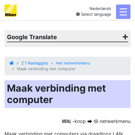
Nederlands
toggl
Select language
Google Translate
Z f Naslaggids
Het netwerkmenu
Maak verbinding met computer
Maak verbinding met
computer
-knop
netwerkmenu
G
U
F
Maak verbinding met computers via draadloos LAN.