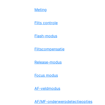
Meting
Flits controle
Flash-modus
Flitscompensatie
Release-modus
Focus modus
AF-veldmodus
AF/MF-onderwerpdetectieopties