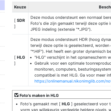
Keuze
Beschr
Deze modus ondersteunt een normaal berei
[
SDR
Foto's die zijn gemaakt terwijl deze optie
]
JPEG indeling (extensie "*.JPG").
Deze modus ondersteunt HDR (hoog dynamis
terwijl deze optie is geselecteerd, worden
"*.HIF"). Het heeft een groter dynamisch b
[
HLG
"HLG" verschijnt in het opnamescherm wa
]
Gebruik voor een optimale toonreproduc
monitoren, computers, besturingssysteme
compatibel is met HLG. Ga voor meer in
https://onlinemanual.nikonimglib.com/not
Foto's maken in HLG
Foto's gemaakt met [
HLG
] geselecteerd voor 
vorm van willekeurig verdeelde heldere pixels, 