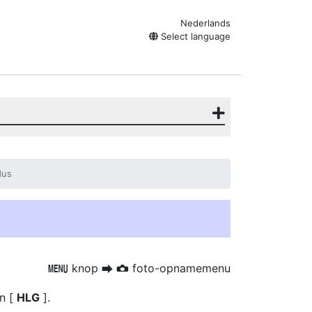
Nederlands
Select language
dus
knop
foto-opnamemenu
G
U
C
n [
HLG
].