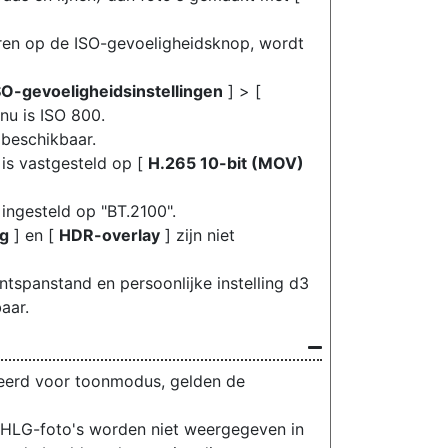
ren op de ISO-gevoeligheidsknop, wordt
SO-gevoeligheidsinstellingen
] > [
u is ISO 800.
 beschikbaar.
is vastgesteld op [
H.265 10-bit (MOV)
ingesteld op "BT.2100".
ng
] en [
HDR-overlay
] zijn niet
tspanstand en persoonlijke instelling d3
aar.
eerd voor toonmodus, gelden de
s. HLG-foto's worden niet weergegeven in