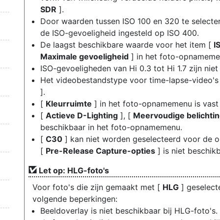
SDR
].
Door waarden tussen ISO 100 en 320 te selecte
de ISO-gevoeligheid ingesteld op ISO 400.
De laagst beschikbare waarde voor het item [
I
Maximale gevoeligheid
] in het foto-opnamemen
ISO-gevoeligheden van Hi 0.3 tot Hi 1.7 zijn niet
Het videobestandstype voor time-lapse-video's 
].
[
Kleurruimte
] in het foto-opnamemenu is vast 
[
Actieve D-Lighting
], [
Meervoudige belichti
beschikbaar in het foto-opnamemenu.
[
C30
] kan niet worden geselecteerd voor de on
[
Pre-Release Capture-opties
] is niet beschikb
Let op: HLG-foto's
Voor foto's die zijn gemaakt met [
HLG
] geselect
volgende beperkingen:
Beeldoverlay is niet beschikbaar bij HLG-foto'