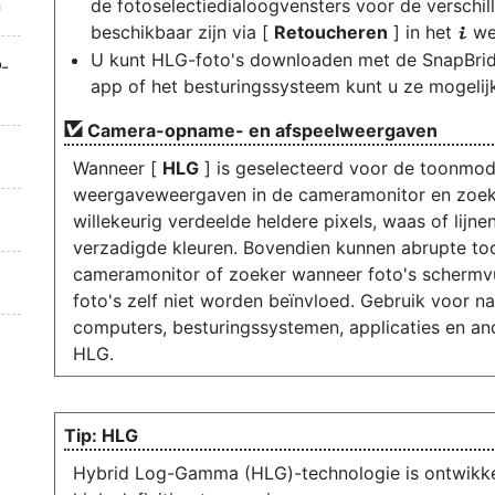
n
de fotoselectiedialoogvensters voor de verschil
beschikbaar zijn via [
Retoucheren
] in het
we
i
U kunt HLG-foto's downloaden met de SnapBrid
-
app of het besturingssysteem kunt u ze mogelijk
Camera-opname- en afspeelweergaven
Wanneer [
HLG
] is geselecteerd voor de toonmo
weergaveweergaven in de cameramonitor en zoeker
willekeurig verdeelde heldere pixels, waas of lijne
verzadigde kleuren. Bovendien kunnen abrupte too
cameramonitor of zoeker wanneer foto's scherm
foto's zelf niet worden beïnvloed. Gebruik voor 
computers, besturingssystemen, applicaties en an
HLG.
HLG
Hybrid Log-Gamma (HLG)-technologie is ontwikkel