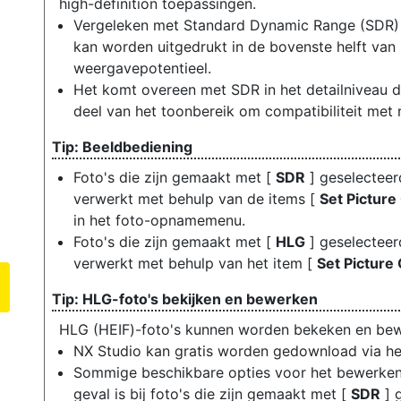
high-definition toepassingen.
Vergeleken met Standard Dynamic Range (SDR) v
kan worden uitgedrukt in de bovenste helft van
weergavepotentieel.
Het komt overeen met SDR in het detailniveau d
deel van het toonbereik om compatibiliteit met
Beeldbediening
Foto's die zijn gemaakt met [
SDR
] geselectee
verwerkt met behulp van de items [
Set Picture
in het foto-opnamemenu.
Foto's die zijn gemaakt met [
HLG
] geselectee
verwerkt met behulp van het item [
Set Picture
HLG-foto's bekijken en bewerken
HLG (HEIF)-foto's kunnen worden bekeken en bewe
NX Studio kan gratis worden gedownload via h
Sommige beschikbare opties voor het bewerken 
geval is bij foto's die zijn gemaakt met [
SDR
] 