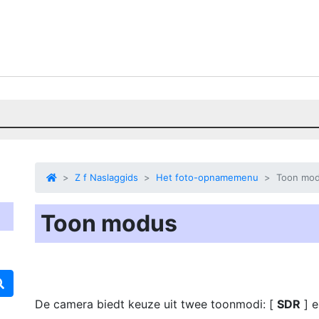
Z f Naslaggids
Het foto-opnamemenu
Toon mo
Toon modus
De camera biedt keuze uit twee toonmodi: [
SDR
] e