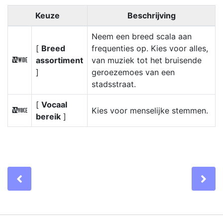
Keuze
Beschrijving
Neem een breed scala aan
[
Breed
frequenties op. Kies voor alles,
assortiment
van muziek tot het bruisende
S
]
geroezemoes van een
stadsstraat.
[
Vocaal
Kies voor menselijke stemmen.
T
bereik
]
Previous
Ne