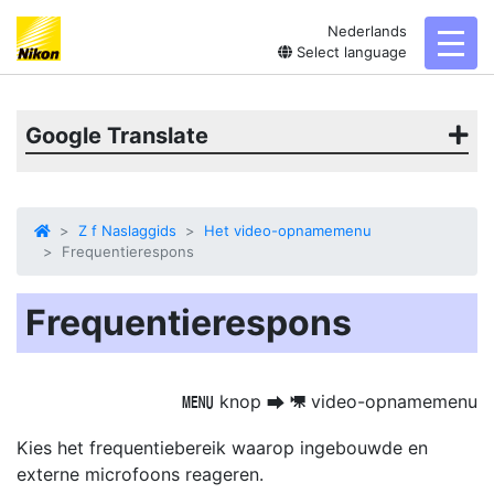
Nederlands
toggl
Select language
Google Translate
Z f Naslaggids
Het video-opnamemenu
Frequentierespons
Frequentierespons
knop
video-opnamemenu
G
U
1
Kies het frequentiebereik waarop ingebouwde en
externe microfoons reageren.