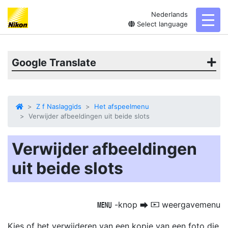
Nederlands
toggl
Select language
Google Translate
Z f Naslaggids
Het afspeelmenu
Verwijder afbeeldingen uit beide slots
Verwijder afbeeldingen
uit beide slots
-knop
weergavemenu
G
U
D
Kies of het verwijderen van een kopie van een foto die