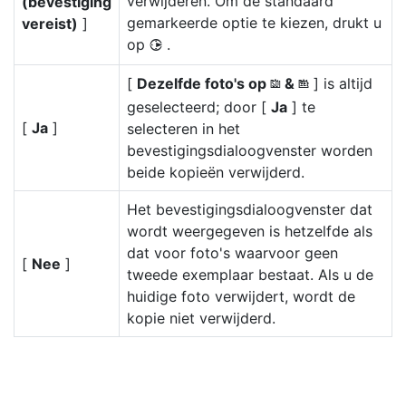
verwijderen. Om de standaard
(bevestiging
gemarkeerde optie te kiezen, drukt u
vereist)
]
op
.
2
[
Dezelfde foto's op
&
] is altijd
x
z
geselecteerd; door [
Ja
] te
[
Ja
]
selecteren in het
bevestigingsdialoogvenster worden
beide kopieën verwijderd.
Het bevestigingsdialoogvenster dat
wordt weergegeven is hetzelfde als
dat voor foto's waarvoor geen
[
Nee
]
tweede exemplaar bestaat. Als u de
huidige foto verwijdert, wordt de
kopie niet verwijderd.