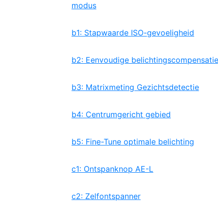
modus
b1: Stapwaarde ISO-gevoeligheid
b2: Eenvoudige belichtingscompensati
b3: Matrixmeting Gezichtsdetectie
b4: Centrumgericht gebied
b5: Fine-Tune optimale belichting
c1: Ontspanknop AE-L
c2: Zelfontspanner