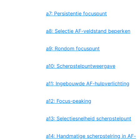
a7: Persistentie focuspunt
a8: Selectie AF-veldstand beperken
a9: Rondom focuspunt
a10: Scherpstelpuntweergave
a11: Ingebouwde AF-hulpverlichting
a12: Focus-peaking
a13: Selectiesnelheid scherpstelpunt
a14: Handmatige scherpstelring in AF-