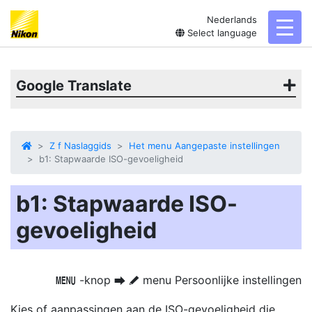
Nederlands
toggl
Select language
Google Translate
Z f Naslaggids
Het menu Aangepaste instellingen
b1: Stapwaarde ISO-gevoeligheid
b1: Stapwaarde ISO-
gevoeligheid
-knop
menu Persoonlijke instellingen
G
U
A
Kies of aanpassingen aan de ISO-gevoeligheid die