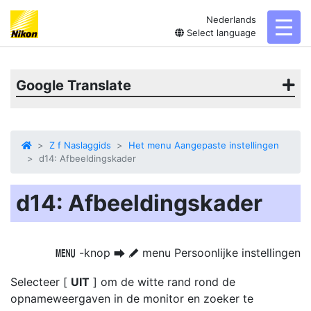
Nederlands
toggl
Select language
Google Translate
Z f Naslaggids
Het menu Aangepaste instellingen
d14: Afbeeldingskader
d14: Afbeeldingskader
-knop
menu Persoonlijke instellingen
G
U
A
Selecteer [
UIT
] om de witte rand rond de
opnameweergaven in de monitor en zoeker te