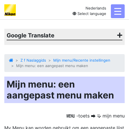
Nederlands
toggl
Select language
Google Translate
Z f Naslaggids
Mijn menu/Recente instellingen
Mijn menu: een aangepast menu maken
Mijn menu: een
aangepast menu maken
-toets
mijn menu
G
U
O
My Menu kan worden gebruikt om een aangepaste lijst