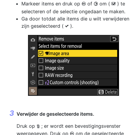
Markeer items en druk op
of
om (
) te
J
2
M
selecteren of de selectie ongedaan te maken.
Ga door totdat alle items die u wilt verwijderen
zijn geselecteerd (
).
L
Verwijder de geselecteerde items.
Druk op
; er wordt een bevestigingsvenster
O
weergegeven. Druk op
om de geselecteerde
J