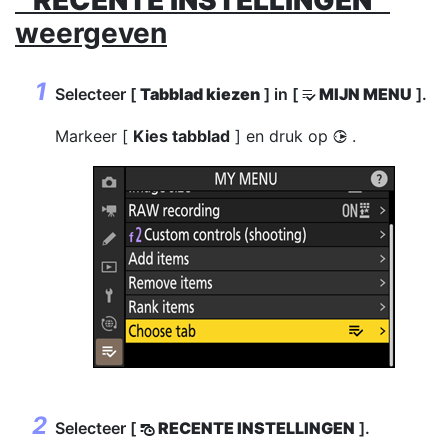
"
RECENTE INSTELLINGEN
"
weergeven
Selecteer [
Tabblad kiezen
] in [
MIJN MENU
].
O
Markeer [
Kies tabblad
] en druk op
.
2
Selecteer [
RECENTE INSTELLINGEN
].
m