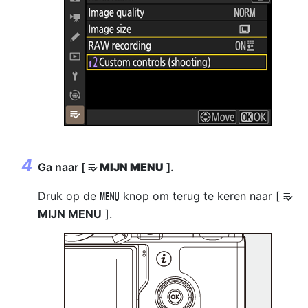
Ga naar [
MIJN MENU
].
O
Druk op de
knop om terug te keren naar [
G
O
MIJN MENU
].