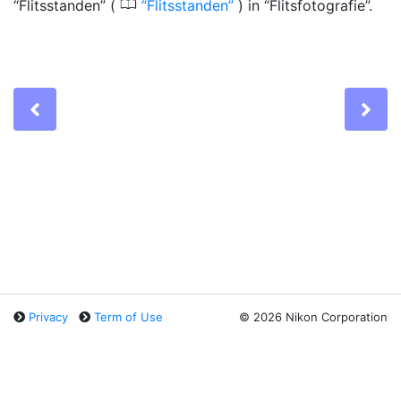
0
“Flitsstanden” (
Flitsstanden
) in “Flitsfotografie”.
Previous
Ne
Privacy
Term of Use
©
2026 Nikon Corporation