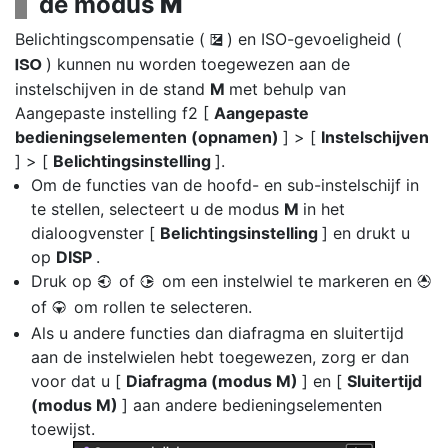
de modus
M
Belichtingscompensatie (
) en ISO-gevoeligheid (
E
) kunnen nu worden toegewezen aan de
S
instelschijven in de stand
M
met behulp van
Aangepaste instelling f2 [
Aangepaste
bedieningselementen (opnamen)
] > [
Instelschijven
] > [
Belichtingsinstelling
].
Om de functies van de hoofd- en sub-instelschijf in
te stellen, selecteert u de modus
M
in het
dialoogvenster [
Belichtingsinstelling
] en drukt u
op
DISP
.
Druk op
of
om een instelwiel te markeren en
4
2
1
of
om rollen te selecteren.
3
Als u andere functies dan diafragma en sluitertijd
aan de instelwielen hebt toegewezen, zorg er dan
voor dat u [
Diafragma (modus M)
] en [
Sluitertijd
(modus M)
] aan andere bedieningselementen
toewijst.