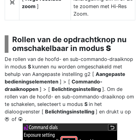
H
zoom
]
te zoomen met Hi-Res
Zoom.
Rollen van de opdrachtknop nu
omschakelbaar in modus
S
De rollen van de hoofd- en sub-commando-draaiknop
in modus
S
kunnen nu worden omgeschakeld met
behulp van Aangepaste instelling g2 [
Aangepaste
bedieningselementen
] > [
Commando-
draaiknoppen
] > [
Belichtingsinstelling
]. Om de
rollen van de hoofd- en sub-commando-draaiknop om
te schakelen, selecteert u modus
S
in het
dialoogvenster [
Belichtingsinstelling
] en drukt u op
of
.
1
3