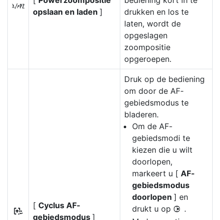
[
Powerzoompositie
bediening kort in te
k
opslaan en laden
]
drukken en los te
laten, wordt de
opgeslagen
zoompositie
opgeroepen.
Druk op de bediening
om door de AF-
gebiedsmodus te
bladeren.
Om de AF-
gebiedsmodi te
kiezen die u wilt
doorlopen,
markeert u [
AF-
gebiedsmodus
doorlopen
] en
[
Cyclus AF-
drukt u op
.
2
r
gebiedsmodus
]