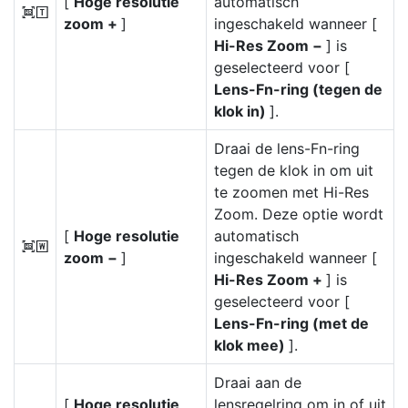
[
Hoge resolutie
automatisch
I
zoom +
]
ingeschakeld wanneer [
Hi-Res Zoom −
] is
geselecteerd voor [
Lens-Fn-ring (tegen de
klok in)
].
Draai de lens-Fn-ring
tegen de klok in om uit
te zoomen met Hi-Res
Zoom. Deze optie wordt
[
Hoge resolutie
automatisch
J
zoom −
]
ingeschakeld wanneer [
Hi-Res Zoom +
] is
geselecteerd voor [
Lens-Fn-ring (met de
klok mee)
].
Draai aan de
[
Hoge resolutie
lensregelring om in of uit