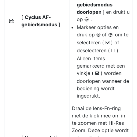
gebiedsmodus
doorlopen
] en drukt u
[
Cyclus AF-
op
.
2
r
gebiedsmodus
]
Markeer opties en
druk op
of
om te
J
2
selecteren (
) of
M
deselecteren (
).
U
Alleen items
gemarkeerd met een
vinkje (
) worden
M
doorlopen wanneer de
bediening wordt
ingedrukt.
Draai de lens-Fn-ring
met de klok mee om in
te zoomen met Hi-Res
Zoom. Deze optie wordt