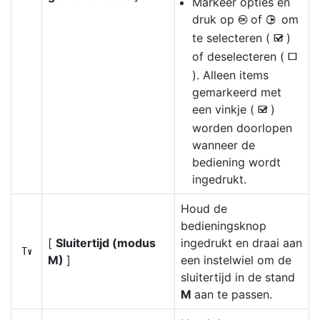
Markeer opties en
druk op
of
om
J
2
te selecteren (
)
M
of deselecteren (
U
). Alleen items
gemarkeerd met
een vinkje (
)
M
worden doorlopen
wanneer de
bediening wordt
ingedrukt.
Houd de
bedieningsknop
[
Sluitertijd (modus
ingedrukt en draai aan
y
M)
]
een instelwiel om de
sluitertijd in de stand
M
aan te passen.