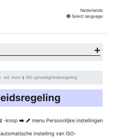
Nederlands
Select language
e4: Auto
ISO-gevoeligheidsregeling
c
eidsregeling
-knop
menu Persoonlijke instellingen
G
U
A
automatische instelling van ISO-