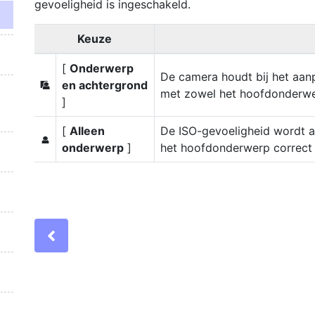
gevoeligheid is ingeschakeld.
Keuze
[
Onderwerp
De camera houdt bij het aan
en achtergrond
e
met zowel het hoofdonderwer
]
[
Alleen
De ISO-gevoeligheid wordt a
f
onderwerp
]
het hoofdonderwerp correct 
Previous