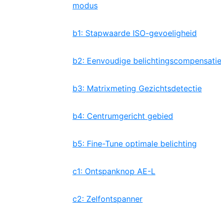
modus
b1: Stapwaarde ISO-gevoeligheid
b2: Eenvoudige belichtingscompensati
b3: Matrixmeting Gezichtsdetectie
b4: Centrumgericht gebied
b5: Fine-Tune optimale belichting
c1: Ontspanknop AE-L
c2: Zelfontspanner