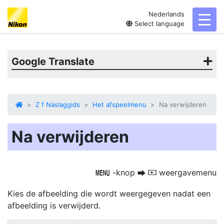
Nederlands
toggl
Select language
Google Translate
Z f Naslaggids
Het afspeelmenu
Na verwijderen
Na verwijderen
-knop
weergavemenu
G
U
D
Kies de afbeelding die wordt weergegeven nadat een
afbeelding is verwijderd.