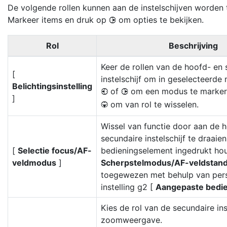
De volgende rollen kunnen aan de instelschijven worden
Markeer items en druk op
om opties te bekijken.
2
Rol
Beschrijving
Keer de rollen van de hoofd- en
[
instelschijf om in geselecteerde
Belichtingsinstelling
of
om een modus te marke
4
2
]
om van rol te wisselen.
3
Wissel van functie door aan de 
secundaire instelschijf te draaien
[
Selectie focus/AF-
bedieningselement ingedrukt ho
veldmodus
]
Scherpstelmodus/AF-veldstan
toegewezen met behulp van pers
instelling g2 [
Aangepaste bedi
Kies de rol van de secundaire inst
zoomweergave.