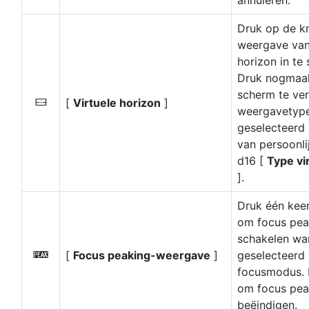
annuleren.
Druk op de k
weergave van 
horizon in te
Druk nogmaal
scherm te ve
[
Virtuele horizon
]
D
weergavetyp
geselecteerd
van persoonlij
d16 [
Type vi
].
Druk één kee
om focus peak
schakelen w
[
Focus peaking-weergave
]
geselecteerd
W
focusmodus. 
om focus pea
beëindigen.