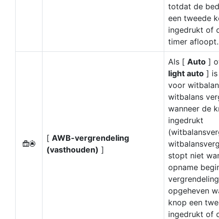
totdat de be
een tweede k
ingedrukt of 
timer afloopt.
Als [
Auto
] o
light auto
] is
voor witbalan
witbalans ver
wanneer de k
ingedrukt
(witbalansver
[
AWB-vergrendeling
witbalansverg
N
(vasthouden)
]
stopt niet wa
opname begin
vergrendeling
opgeheven w
knop een twe
ingedrukt of 