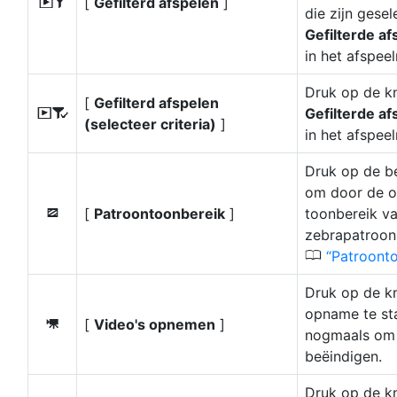
[
Gefilterd afspelen
]
l
die zijn gesel
Gefilterde af
in het afspee
Druk op de k
[
Gefilterd afspelen
Gefilterde af
N
(selecteer criteria)
]
in het afspee
Druk op de b
om door de o
[
Patroontoonbereik
]
toonbereik va
9
zebrapatroon 
0
Patroont
Druk op de k
opname te st
[
Video's opnemen
]
1
nogmaals om
beëindigen.
Druk op de k