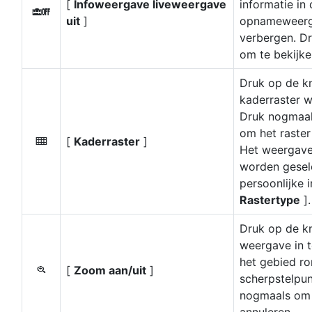
[
Infoweergave liveweergave
informatie in
b
uit
]
opnameweerg
verbergen. D
om te bekijke
Druk op de k
kaderraster w
Druk nogmaal
om het raster
[
Kaderraster
]
b
Het weergave
worden gesel
persoonlijke i
Rastertype
].
Druk op de k
weergave in 
het gebied ro
[
Zoom aan/uit
]
p
scherpstelpun
nogmaals om