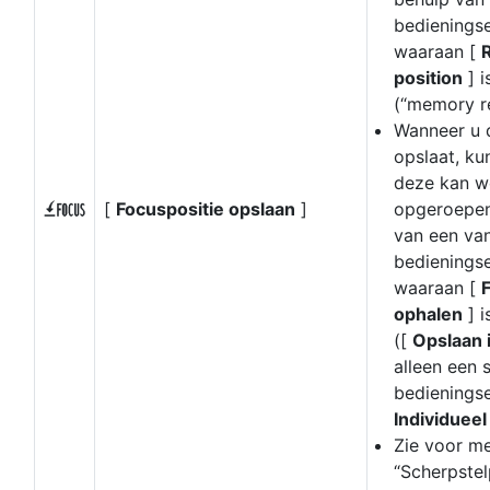
bedienings
waaraan [
R
position
] 
(“memory re
Wanneer u 
opslaat, ku
deze kan w
[
Focuspositie opslaan
]
opgeroepen
F
van een va
bedienings
waaraan [
ophalen
] 
([
Opslaan i
alleen een 
bedieningse
Individueel
Zie voor me
“Scherpstel