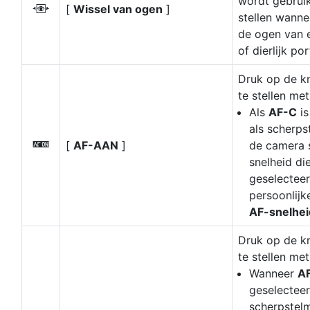
wordt gebrui
[
Wissel van ogen
]
z
stellen wann
de ogen van 
of dierlijk po
Druk op de k
te stellen me
Als
AF-C
is
als scherpst
[
AF-AAN
]
de camera 
A
snelheid die
geselectee
persoonlijke
AF-snelhei
Druk op de k
te stellen me
Wanneer
A
geselectee
scherpstelm