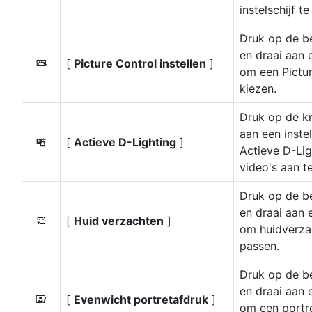
instelschijf te
Druk op de b
en draai aan e
[
Picture Control instellen
]
h
om een Pictur
kiezen.
Druk op de k
aan een inste
[
Actieve D-Lighting
]
y
Actieve D-Lig
video's aan t
Druk op de b
en draai aan e
[
Huid verzachten
]
h
om huidverza
passen.
Druk op de b
en draai aan e
[
Evenwicht portretafdruk
]
i
om een portr