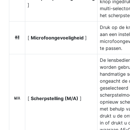
knop ingedruk
]
multi-selecto
het scherpste
Druk op de k
aan een inste
[
Microfoongevoeligheid
]
H
microfoongev
te passen.
De lensbedien
worden gebru
handmatige sc
ongeacht de o
geselecteerd
scherpstelmo
[
Scherpstelling (M/A)
]
X
opnieuw scher
met behulp v
drukt u de on
in of drukt u
waaraan AF-O