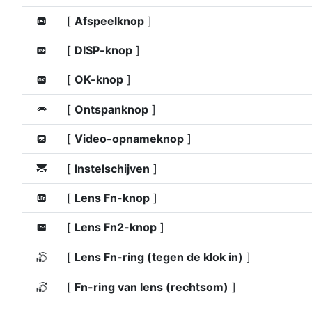
[
Afspeelknop
]
q
[
DISP-knop
]
D
[
OK-knop
]
p
[
Ontspanknop
]
G
[
Video-opnameknop
]
z
[
Instelschijven
]
y
[
Lens Fn-knop
]
S
[
Lens Fn2-knop
]
3
[
Lens Fn-ring (tegen de klok in)
]
S
[
Fn-ring van lens (rechtsom)
]
R