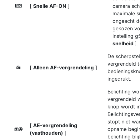
[
Snelle AF-ON
]
camera sch
G
maximale sn
ongeacht de
gekozen vo
instelling g
snelheid
].
De scherpstel
vergrendeld t
[
Alleen AF-vergrendeling
]
F
bedieningskn
ingedrukt.
Belichting wo
vergrendeld 
knop wordt i
Belichtingsve
stopt niet wa
[
AE-vergrendeling
opname begin
E
(vasthouden)
]
belichting bli