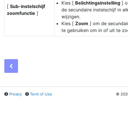
Kies [
Belichtingsinstelling
] o
[
Sub-instelschijf
de secundaire instelschijf in e
zoomfunctie
]
wijzigen.
Kies [
Zoom
] om de secundaire
te gebruiken om in of uit te z
Previous
Privacy
Term of Use
©
202