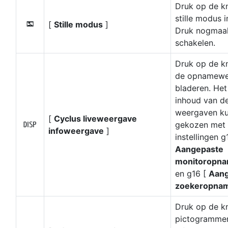
Druk op de k
stille modus i
[
Stille modus
]
L
Druk nogmaal
schakelen.
Druk op de k
de opnamewe
bladeren. Het
inhoud van d
weergaven k
[
Cyclus liveweergave
gekozen met 
M
infoweergave
]
instellingen g
Aangepaste
monitoropn
en g16 [
Aang
zoekeropna
Druk op de 
pictogrammen