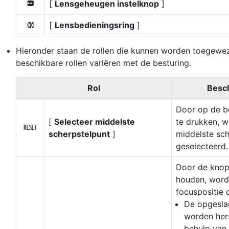
[
Lensgeheugen instelknop
]
T
[
Lensbedieningsring
]
l
Hieronder staan de rollen die kunnen worden toegewe
beschikbare rollen variëren met de besturing.
Rol
Besch
Door op de b
[
Selecteer middelste
te drukken, w
K
scherpstelpunt
]
middelste sch
geselecteerd.
Door de knop
houden, word
focuspositie 
De opgesla
worden her
behulp van