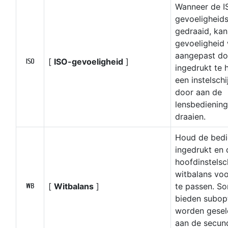
Wanneer de I
gevoeligheids
gedraaid, kan
gevoeligheid
aangepast do
[
ISO-gevoeligheid
]
9
ingedrukt te 
een instelschi
door aan de
lensbediening
draaien.
Houd de bedi
ingedrukt en 
hoofdinstelsc
witbalans voo
[
Witbalans
]
te passen. S
m
bieden subop
worden gesel
aan de secun