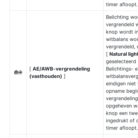
timer afloopt.
Belichting wo
vergrendeld 
knop wordt i
witbalans wo
vergrendeld, 
[
Natural ligh
geselecteerd 
[
AE/AWB-vergrendeling
Belichtings- 
O
(vasthouden)
]
witbalansverg
eindigen niet
opname begin
vergrendeling
opgeheven w
knop een twe
ingedrukt of 
timer afloopt.