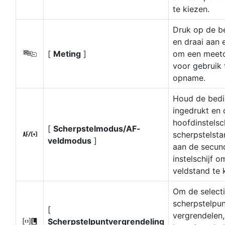
te kiezen.
Druk op de b
en draai aan e
[
Meting
]
om een meeto
w
voor gebruik 
opname.
Houd de bedi
ingedrukt en 
hoofdinstelsc
[
Scherpstelmodus/AF-
scherpstelsta
z
veldmodus
]
aan de secun
instelschijf 
veldstand te 
Om de selecti
scherpstelpun
[
vergrendelen,
Scherpstelpuntvergrendeling
9