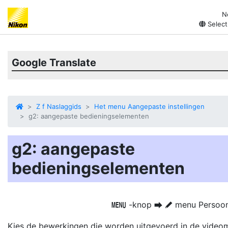
N
Select
Google Translate
Z f Naslaggids
Het menu Aangepaste instellingen
g2: aangepaste bedieningselementen
g2: aangepaste
bedieningselementen
-knop
menu Persoonli
G
U
A
Kies de bewerkingen die worden uitgevoerd in de vide