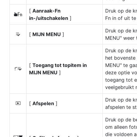
[
Aanraak-Fn
Druk op de k
8
in-/uitschakelen
]
Fn in of uit t
Druk op de k
[
MIJN MENU
]
O
MENU" weer t
Druk op de k
het bovenste 
[
Toegang tot topitem in
MENU" te gaa
3
MIJN MENU
]
deze optie vo
toegang tot 
veelgebruikt
Druk op de k
[
Afspelen
]
K
afspelen te st
Druk op de b
om alleen fot
die voldoen a