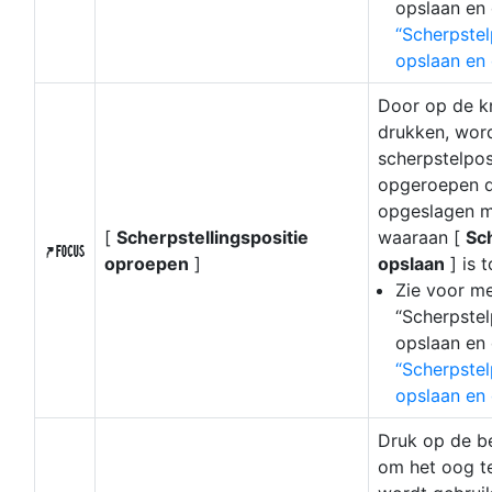
opslaan en
Scherpstel
opslaan en
Door op de k
drukken, wor
scherpstelpos
opgeroepen d
opgeslagen m
[
Scherpstellingspositie
waaraan [
Sc
H
oproepen
]
opslaan
] is 
Zie voor me
“Scherpstel
opslaan en
Scherpstel
opslaan en
Druk op de b
om het oog te