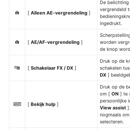
De belichting
vergrendeld t
[
Alleen AE-vergrendeling
]
C
bedieningskn
ingedrukt.
Scherpstellin
[
AE/AF-vergrendeling
]
worden vergre
B
de knop word
Druk op de k
[
Schakelaar FX / DX
]
schakelen tu
K
DX
] beeldge
Druk op de b
om [
ON
] te 
persoonlijke i
[
Bekijk hulp
]
p
View assist
]
nogmaals om
selecteren.