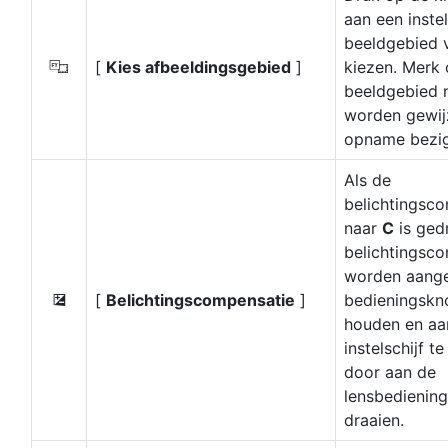
aan een inste
beeldgebied v
[
Kies afbeeldingsgebied
]
kiezen. Merk 
J
beeldgebied n
worden gewijz
opname bezig
Als de
belichtingsco
naar
C
is ged
belichtingsc
worden aange
[
Belichtingscompensatie
]
bedieningskn
E
houden en aa
instelschijf t
door aan de
lensbediening
draaien.