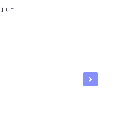
]: UIT
Next