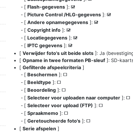
[
Flash-gegevens
]:
M
[
Picture Control /HLG-gegevens
]:
M
[
Andere opnamegegevens
]:
M
[
Copyright info
]:
M
[
Locatiegegevens
]:
M
[
IPTC gegevens
]:
M
[
Verwijder foto's uit beide slots
]: Ja (bevestiging
[
Opname in twee formaten PB-sleuf
]: SD-kaarts
[
Gefilterde afspeelcriteria
]
[
Beschermen
]:
U
[
Beeldtype
]:
U
[
Beoordeling
]:
U
[
Selecteer voor uploaden naar computer
]:
U
[
Selecteer voor upload (FTP)
]:
U
[
Spraakmemo
]:
U
[
Geretoucheerde foto's
]:
U
[
Serie afspelen
]