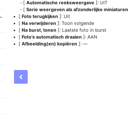
n
[
Automatische reeksweergave
]: UIT
[
Serie weergeven als afzonderlijke miniaturen
[
Foto terugkijken
]: Uit
-
[
Na verwijderen
]: Toon volgende
[
Na burst, tonen
]: Laatste foto in burst
[
Foto's automatisch draaien
]: AAN
[
Afbeelding(en) kopiëren
]: —
Previous