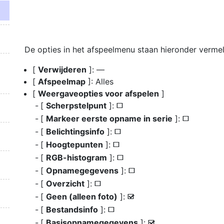
De opties in het afspeelmenu staan hieronder vermel
[
Verwijderen
]: —
[
Afspeelmap
]: Alles
[
Weergaveopties voor afspelen
]
[
Scherpstelpunt
]:
U
[
Markeer eerste opname in serie
]:
U
[
Belichtingsinfo
]:
U
[
Hoogtepunten
]:
U
[
RGB-histogram
]:
U
[
Opnamegegevens
]:
U
[
Overzicht
]:
U
[
Geen (alleen foto)
]:
M
[
Bestandsinfo
]:
U
[
Basisopnamegegevens
]:
M