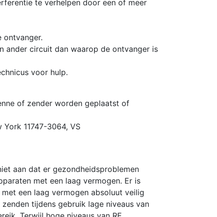
rferentie te verhelpen door een of meer
e ontvanger.
en ander circuit dan waarop de ontvanger is
echnicus voor hulp.
nne of zender worden geplaatst of
ew York 11747-3064, VS
niet aan dat er gezondheidsproblemen
paraten met een laag vermogen. Er is
 met een laag vermogen absoluut veilig
 zenden tijdens gebruik lage niveaus van
ereik. Terwijl hoge niveaus van RF