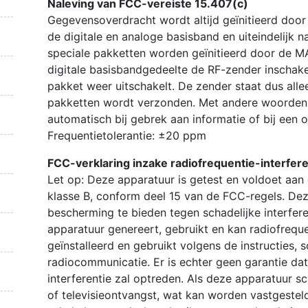
Naleving van FCC-vereiste 15.407(c)
Gegevensoverdracht wordt altijd geïnitieerd door
de digitale en analoge basisband en uiteindelijk n
speciale pakketten worden geïnitieerd door de MA
digitale basisbandgedeelte de RF-zender inschakel
pakket weer uitschakelt. De zender staat dus al
pakketten wordt verzonden. Met andere woorden, 
automatisch bij gebrek aan informatie of bij een o
Frequentietolerantie: ±20 ppm
FCC-verklaring inzake radiofrequentie-interfere
Let op: Deze apparatuur is getest en voldoet aan 
klasse B, conform deel 15 van de FCC-regels. Dez
bescherming te bieden tegen schadelijke interfe
apparatuur genereert, gebruikt en kan radiofrequen
geïnstalleerd en gebruikt volgens de instructies, s
radiocommunicatie. Er is echter geen garantie dat 
interferentie zal optreden. Als deze apparatuur sc
of televisieontvangst, wat kan worden vastgesteld