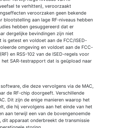
efsel te verhitten), veroorzaakt
ttingseffecten veroorzaken geen bekende
ar blootstelling aan lage RF-niveaus hebben
udies hebben gesuggereerd dat er
r dergelijke bevindingen zijn niet
t is getest en voldoet aan de FCC/ISED-
ntroleerde omgeving en voldoet aan de FCC-
es (RF) en RSS-102 van de ISED-regels voor
g het SAR-testrapport dat is geüpload naar
 software, die deze vervolgens via de MAC,
aar de RF-chip doorgeeft. Verschillende
C. Dit zijn de enige manieren waarop het
t, die hij vervolgens aan het einde van het
leen aan terwijl een van de bovengenoemde
dit apparaat onderbreekt de transmissie
perationele storing.