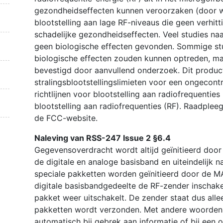
gezondheidseffecten kunnen veroorzaken (door we
blootstelling aan lage RF-niveaus die geen verhi
schadelijke gezondheidseffecten. Veel studies na
geen biologische effecten gevonden. Sommige st
biologische effecten zouden kunnen optreden, maa
bevestigd door aanvullend onderzoek. Dit produc
stralingsblootstellingslimieten voor een ongeco
richtlijnen voor blootstelling aan radiofrequenti
blootstelling aan radiofrequenties (RF). Raadplee
de FCC-website.
Naleving van RSS-247 Issue 2 §6.4
Gegevensoverdracht wordt altijd geïnitieerd door
de digitale en analoge basisband en uiteindelijk n
speciale pakketten worden geïnitieerd door de MA
digitale basisbandgedeelte de RF-zender inschakel
pakket weer uitschakelt. De zender staat dus al
pakketten wordt verzonden. Met andere woorden, 
automatisch bij gebrek aan informatie of bij een o