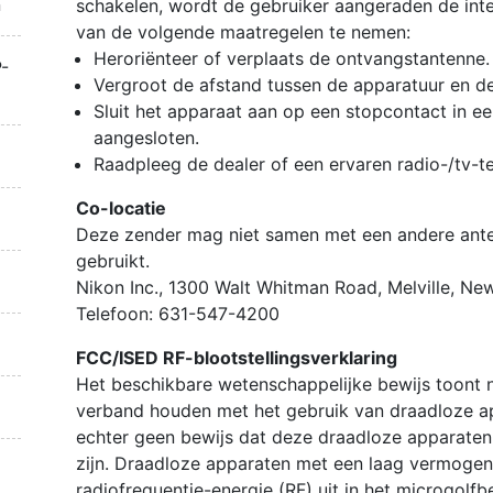
n
schakelen, wordt de gebruiker aangeraden de inte
van de volgende maatregelen te nemen:
Heroriënteer of verplaats de ontvangstantenne.
-
Vergroot de afstand tussen de apparatuur en d
Sluit het apparaat aan op een stopcontact in e
aangesloten.
Raadpleeg de dealer of een ervaren radio-/tv-t
Co-locatie
Deze zender mag niet samen met een andere ante
gebruikt.
Nikon Inc., 1300 Walt Whitman Road, Melville, N
Telefoon: 631-547-4200
FCC/ISED RF-blootstellingsverklaring
Het beschikbare wetenschappelijke bewijs toont 
verband houden met het gebruik van draadloze ap
echter geen bewijs dat deze draadloze apparaten
zijn. Draadloze apparaten met een laag vermogen
radiofrequentie-energie (RF) uit in het microgolfb