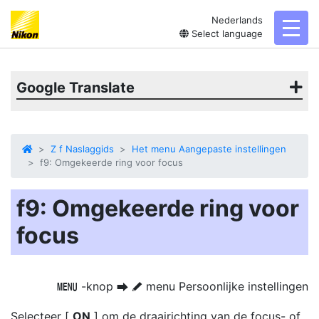
Nederlands
toggl
Select language
Google Translate
Z f Naslaggids
Het menu Aangepaste instellingen
f9: Omgekeerde ring voor focus
f9: Omgekeerde ring voor
focus
-knop
menu Persoonlijke instellingen
G
U
A
Selecteer [
ON
] om de draairichting van de focus- of