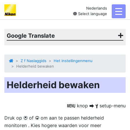
Nederlands
toggl
Select language
Google Translate
Z f Naslaggids
Het instellingenmenu
Helderheid bewaken
Helderheid bewaken
knop
setup-menu
G
U
B
Druk op
of
om aan te passen
helderheid
1
3
monitoren
. Kies hogere waarden voor meer