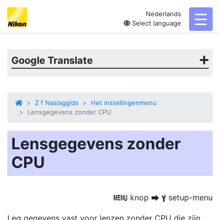
Nederlands
toggl
Select language
Google Translate
Z f Naslaggids
Het instellingenmenu
Lensgegevens zonder CPU
Lensgegevens zonder
CPU
knop
setup-menu
G
U
B
Leg gegevens vast voor lenzen zonder CPU die zijn