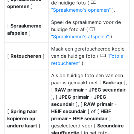
0
de huidige foto (
opnemen
]
Spraakmemo's opnemen
).
Speel de spraakmemo voor de
[
Spraakmemo
0
huidige foto af (
afspelen
]
Spraakmemo's afspelen
).
Maak een geretoucheerde kopie
0
[
Retoucheren
]
van de huidige foto (
Foto's
retoucheren
).
Als de huidige foto een van een
paar is gemaakt met [
Back-up
],
[
RAW primair - JPEG secundair
], [
JPEG primair - JPEG
secundair
], [
RAW primair -
[
Spring naar
HEIF secundair
] of [
HEIF
kopiëren op
primair - HEIF secundair
]
andere kaart
]
geselecteerd voor [
Secundaire
sleuffunctie
] in het foto-