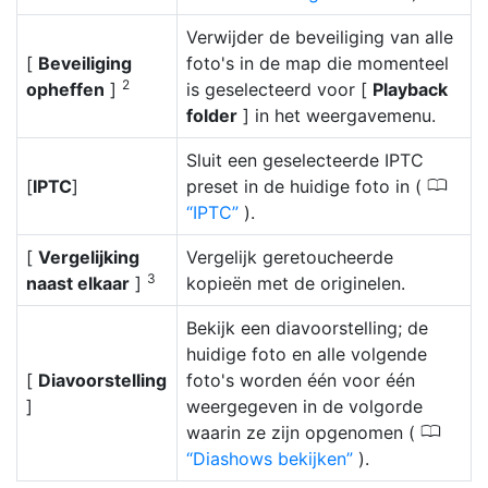
Verwijder de beveiliging van alle
[
Beveiliging
foto's in de map die momenteel
2
opheffen
]
is geselecteerd voor [
Playback
folder
] in het weergavemenu.
Sluit een geselecteerde IPTC
0
[
IPTC
]
preset in de huidige foto in (
IPTC
).
[
Vergelijking
Vergelijk geretoucheerde
3
naast elkaar
]
kopieën met de originelen.
Bekijk een diavoorstelling; de
huidige foto en alle volgende
[
Diavoorstelling
foto's worden één voor één
]
weergegeven in de volgorde
0
waarin ze zijn opgenomen (
Diashows bekijken
).