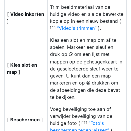
Trim beeldmateriaal van de
[
Video inkorten
huidige video en sla de bewerkte
]
kopie op in een nieuw bestand (
0
Video's trimmen
).
Kies een slot en map om af te
spelen. Markeer een sleuf en
druk op
om een lijst met
2
mappen op de geheugenkaart in
[
Kies slot en
de geselecteerde sleuf weer te
map
]
geven. U kunt dan een map
markeren en op
drukken om
J
de afbeeldingen die deze bevat
te bekijken.
Voeg beveiliging toe aan of
verwijder beveiliging van de
[
Beschermen
]
0
huidige foto (
Foto's
beschermen tegen wissen
).