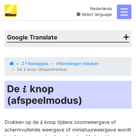
Nederlands
toggl
Select language
Google Translate
Z f Naslaggids
Afbeeldingen bekijken
De
knop (afspeelmodus)
i
De
knop
i
(afspeelmodus)
Drukken op de
knop
tijdens zoomweergave of
i
schermvullende weergave of miniatuurweergave wordt