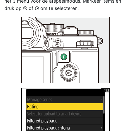
het
menu
voor de afspeelmodus. Markeer items en
i
druk op
of
om te selecteren.
J
2