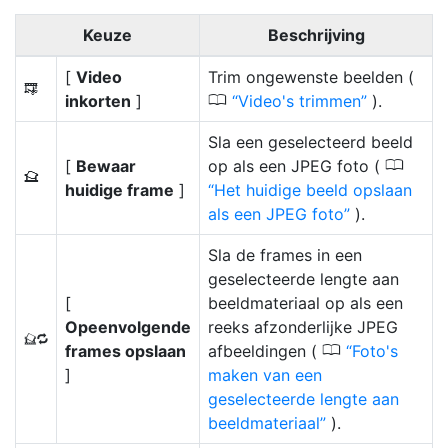
Keuze
Beschrijving
[
Video
Trim ongewenste beelden (
9
0
inkorten
]
Video's trimmen
).
Sla een geselecteerd beeld
0
[
Bewaar
op als een JPEG foto (
4
huidige frame
]
Het huidige beeld opslaan
als een JPEG foto
).
Sla de frames in een
geselecteerde lengte aan
[
beeldmateriaal op als een
Opeenvolgende
reeks afzonderlijke JPEG
1
0
frames opslaan
afbeeldingen (
Foto's
]
maken van een
geselecteerde lengte aan
beeldmateriaal
).