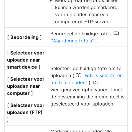
Merk op dat de foto's alleen
kunnen worden gemarkeerd
voor uploaden naar een
computer of FTP-server.
0
Beoordeel de huidige foto (
[
Beoordeling
]
Waardering foto's
).
[
Selecteer voor
uploaden naar
smart device
]
Selecteer de huidige foto om te
0
uploaden (
Foto's selecteren
[
Selecteer voor
om te uploaden
). De
uploaden naar
weergegeven optie varieert met
computer
]
de bestemming die momenteel is
geselecteerd voor uploaden.
[
Selecteer voor
uploaden (FTP)
]
Markeer voor uploaden alle