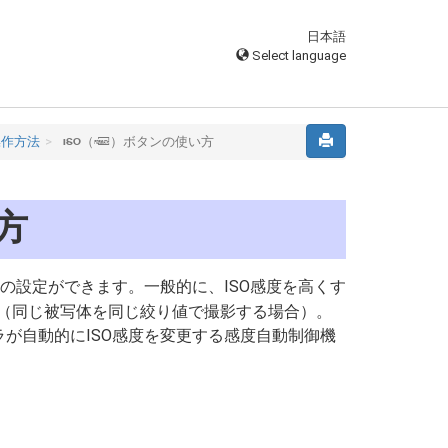
日本語
Select language
操作方法
（
）ボタンの使い方
S
Q
方
の設定ができます。一般的に、ISO感度を高くす
（同じ被写体を同じ絞り値で撮影する場合）。
ラが自動的にISO感度を変更する感度自動制御機