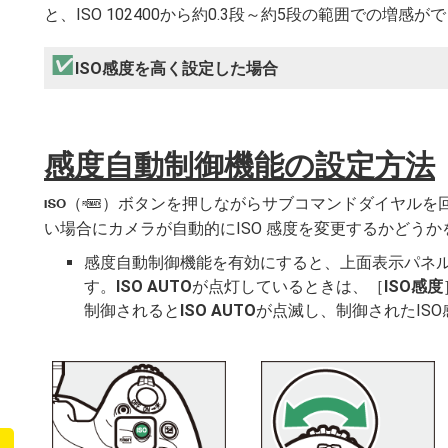
と、ISO 102400から約0.3段～約5段の範囲での増感が
ISO感度を高く設定した場合
感度自動制御機能の設定方法
（
）ボタンを押しながらサブコマンドダイヤルを回
S
Q
い場合にカメラが自動的にISO 感度を変更するかどう
感度自動制御機能を有効にすると、上面表示パネ
す。
ISO AUTO
が点灯しているときは、［
ISO感度
制御されると
ISO AUTO
が点滅し、制御されたIS