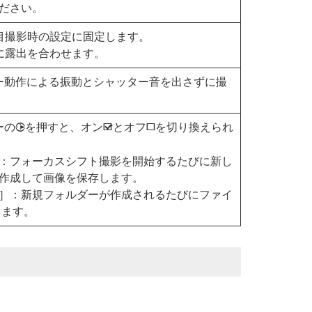
ださい。
目撮影時の設定に固定します。
に露出を合わせます。
ー動作による振動とシャッター音を出さずに撮
ーの
を押すと、オン
とオフ
を切り換えられ
2
M
U
：フォーカスシフト撮影を開始するたびに新し
作成して画像を保存します。
］：新規フォルダーが作成されるたびにファイ
ります。