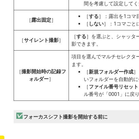
間を考慮して設定してく
［
する
］：露出を1コマ
［
露出固定
］
［
しない
］：1コマごと
［
する
］を選ぶと、シャッタ
［
サイレント撮影
］
影できます。
項目を選んでマルチセレクタ
ます。
［
撮影開始時の記録フ
［
新規フォルダー作成
］
ォルダー
］
いフォルダーを自動的に
［
ファイル番号リセット
ル番号が「0001」に戻
フォーカスシフト撮影を開始する前に