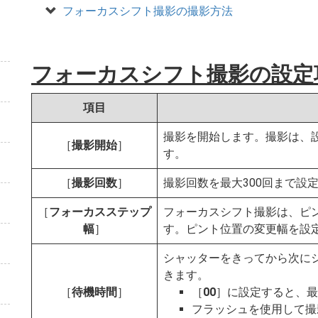
フォーカスシフト撮影の撮影方法
フォーカスシフト撮影の設定
項目
撮影を開始します。撮影は、
［
撮影開始
］
す。
［
撮影回数
］
撮影回数を最大300回まで設
［
フォーカスステップ
フォーカスシフト撮影は、ピ
幅
］
す。ピント位置の変更幅を設
シャッターをきってから次に
きます。
［
待機時間
］
［
00
］に設定すると、最
フラッシュを使用して撮