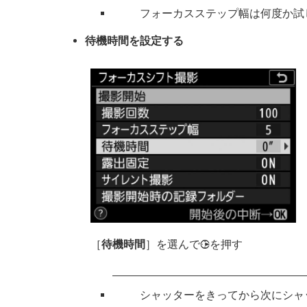
フォーカスステップ幅は何度か試
待機時間を設定する
［
待機時間
］を選んで
を押す
2
シャッターをきってから次にシャ