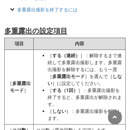
多重露出撮影を終了するには
多重露出の設定項目
項目
内容
［
する（連続）
］：解除するまで連
続して多重露出撮影します。多重露
出撮影を解除するには、もう一度
［
多重露出モード
］を選んで［
しな
［
多重露出
い
］に設定してください。
モード
］
［
する（1回）
］：多重露出撮影を
終了すると、多重露出が解除されま
す。
［
しない
］：多重露出撮影を解除し
ます。