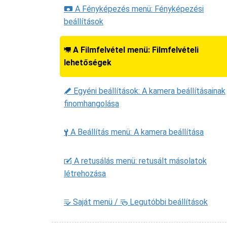
A Fényképezés menü: Fényképezési
C
beállítások
A Filmfelvétel menü: Filmfelvételi
1
lehetőségek
Egyéni beállítások: A kamera beállításainak
A
finomhangolása
A Beállítás menü: A kamera beállítása
B
A retusálás menü: retusált másolatok
N
létrehozása
Saját menü /
Legutóbbi beállítások
m
O