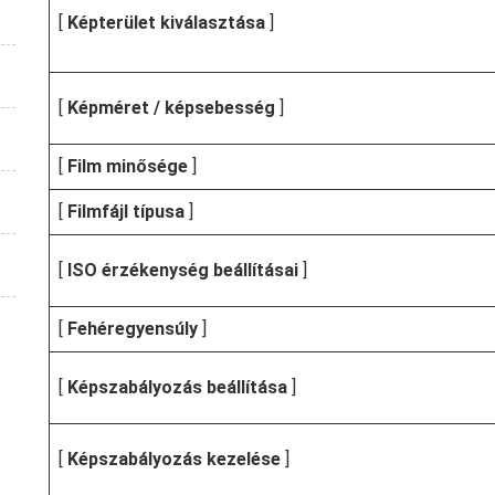
[
Képterület kiválasztása
]
[
Képméret / képsebesség
]
[
Film minősége
]
[
Filmfájl típusa
]
[
ISO érzékenység beállításai
]
[
Fehéregyensúly
]
[
Képszabályozás beállítása
]
[
Képszabályozás kezelése
]