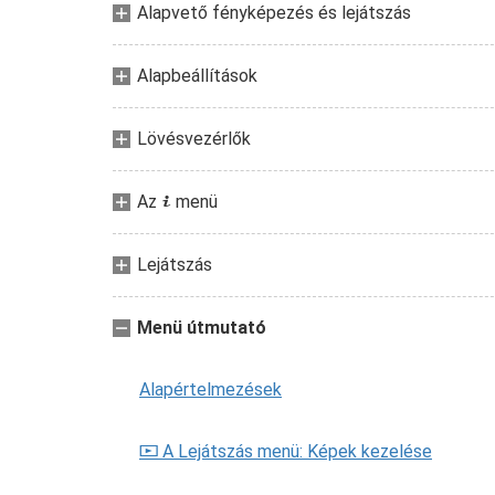
Alapvető fényképezés és lejátszás
Alapbeállítások
Lövésvezérlők
Az
menü
i
Lejátszás
Menü útmutató
Alapértelmezések
A Lejátszás menü: Képek kezelése
D