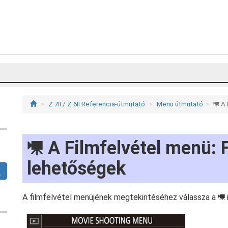
Z 7II / Z 6II Referencia-útmutató
Menü útmutató
A 
1
A Filmfelvétel menü: F
1
lehetőségek
A filmfelvétel menüjének megtekintéséhez válassza a
1