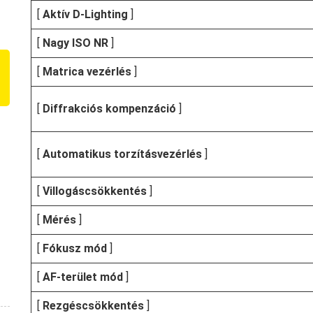
[
Aktív D-Lighting
]
[
Nagy ISO NR
]
[
Matrica vezérlés
]
[
Diffrakciós kompenzáció
]
[
Automatikus torzításvezérlés
]
[
Villogáscsökkentés
]
[
Mérés
]
[
Fókusz mód
]
[
AF-terület mód
]
[
Rezgéscsökkentés
]