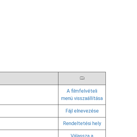
0
A filmfelvételi
menü visszaállítása
Fájl elnevezése
Rendeltetési hely
Válassza a