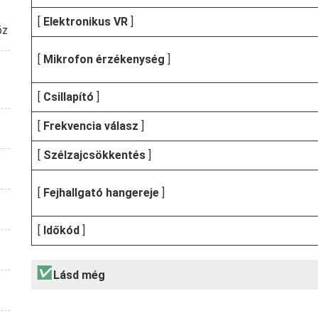
[
Elektronikus VR
]
öz
[
Mikrofon érzékenység
]
[
Csillapító
]
[
Frekvencia válasz
]
[
Szélzajcsökkentés
]
[
Fejhallgató hangereje
]
[
Időkód
]
Lásd még