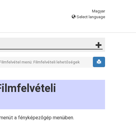
Magyar
Select language
Filmfelvétel menü: Filmfelvételi lehetőségek
ilmfelvételi
menüt a fényképezőgép menüiben.