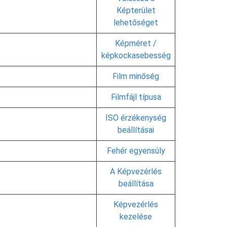
Képterület
lehetőséget
Képméret /
képkockasebesség
Film minőség
Filmfájl típusa
ISO érzékenység
beállításai
Fehér egyensúly
A Képvezérlés
beállítása
Képvezérlés
kezelése