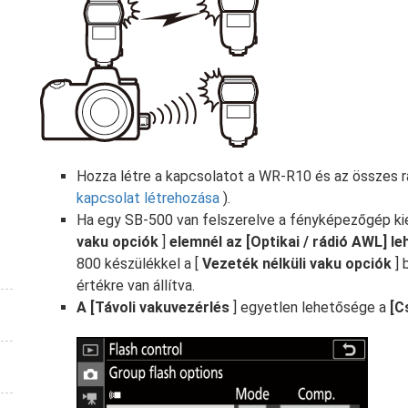
Hozza létre a kapcsolatot a WR-R10 és az összes r
kapcsolat létrehozása
).
Ha egy SB-500 van felszerelve a fényképezőgép kie
vaku opciók
]
elemnél az [Optikai / rádió AWL] l
800 készülékkel a [
Vezeték nélküli vaku opciók
] 
értékre van állítva.
A [Távoli vakuvezérlés
] egyetlen lehetősége a
[C