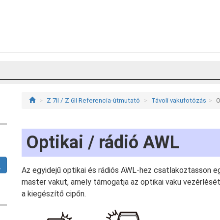
Z 7II / Z 6II Referencia-útmutató
Távoli vakufotózás
O
Optikai / rádió AWL
Az egyidejű optikai és rádiós AWL-hez csatlakoztasson 
master vakut, amely támogatja az optikai vaku vezérlés
a kiegészítő cipőn.