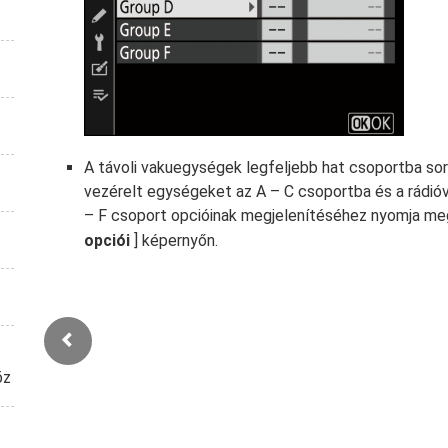
A távoli vakuegységek legfeljebb hat csoportba soro
vezérelt egységeket az A – C csoportba és a rádió
– F csoport opcióinak megjelenítéséhez nyomja m
opciói
] képernyőn.
öz