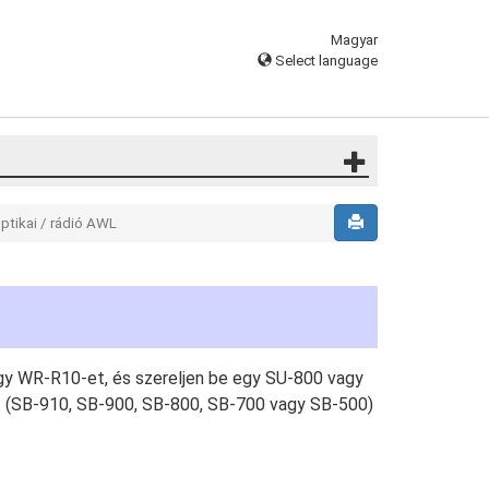
Magyar
Select language
ptikai / rádió AWL
egy WR-R10-et, és szereljen be egy SU-800 vagy
ét (SB-910, SB-900, SB-800, SB-700 vagy SB-500)