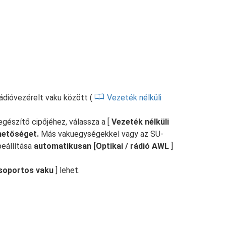
ádióvezérelt vaku között (
Vezeték nélküli
gészítő cipőjéhez, válassza a [
Vezeték nélküli
ehetőséget.
Más vakuegységekkel vagy az SU-
beállítása
automatikusan [Optikai / rádió AWL
]
soportos vaku
] lehet.