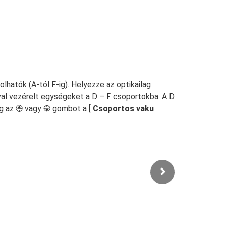
lhatók (A-tól F-ig). Helyezze az optikailag
val vezérelt egységeket a D – F csoportokba. A D
eg az
vagy
gombot a [
Csoportos vaku
1
3