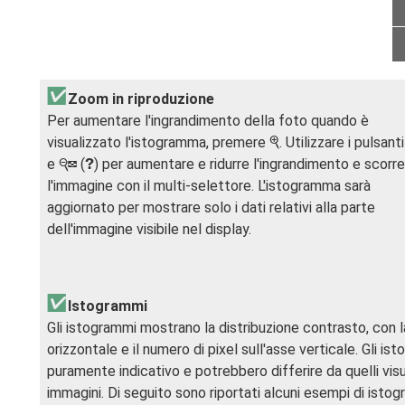
Zoom in riproduzione
Per aumentare l'ingrandimento della foto quando è
visualizzato l'istogramma, premere
. Utilizzare i pulsant
X
e
(
) per aumentare e ridurre l'ingrandimento e scorr
W
Q
l'immagine con il multi-selettore. L'istogramma sarà
aggiornato per mostrare solo i dati relativi alla parte
dell'immagine visibile nel display.
Istogrammi
Gli istogrammi mostrano la distribuzione contrasto, con la
orizzontale e il numero di pixel sull'asse verticale. Gli 
puramente indicativo e potrebbero differire da quelli visua
immagini. Di seguito sono riportati alcuni esempi di istog