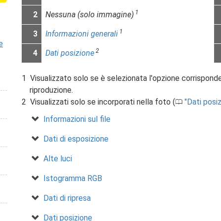
1
2
Nessuna (solo immagine)
1
3
Informazioni generali
e
2
4
Dati posizione
Visualizzato solo se è selezionata l'opzione corrispon
riproduzione.
Visualizzati solo se incorporati nella foto (
Dati posi
0
Informazioni sul file
Dati di esposizione
Alte luci
Istogramma RGB
Dati di ripresa
Dati posizione