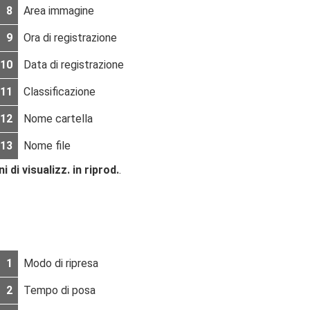
8
Area immagine
9
Ora di registrazione
10
Data di registrazione
11
Classificazione
12
Nome cartella
13
Nome file
i di visualizz. in riprod.
.
1
Modo di ripresa
2
Tempo di posa