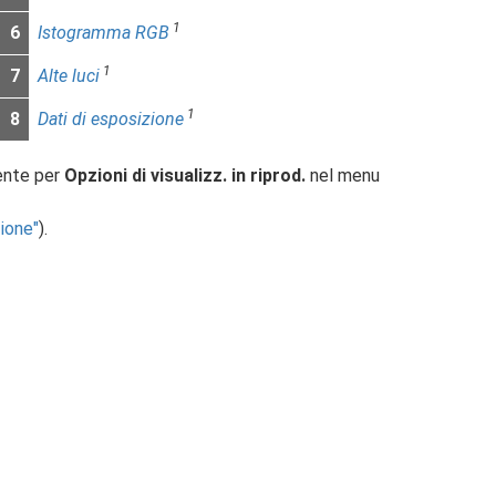
1
6
Istogramma RGB
1
7
Alte luci
1
8
Dati di esposizione
dente per
Opzioni di visualizz. in riprod.
nel menu
zione
).