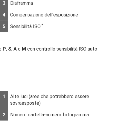
3
Diaframma
4
Compensazione dell'esposizione
*
5
Sensibilità ISO
do
P
,
S
,
A
o
M
con controllo sensibilità ISO auto
1
Alte luci (aree che potrebbero essere
sovraesposte)
2
Numero cartella-numero fotogramma