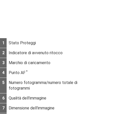
1
Stato Proteggi
2
Indicatore di avvenuto ritocco
3
Marchio di caricamento
*
4
Punto AF
5
Numero fotogramma/numero totale di
fotogrammi
6
Qualità dell'immagine
7
Dimensione dell'immagine