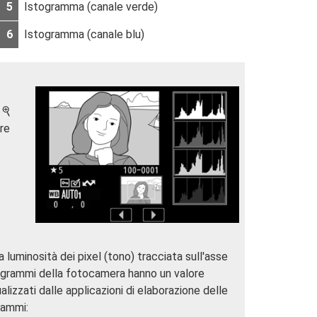
5
Istogramma (canale verde)
6
Istogramma (canale blu)
i
X
ere
 luminosità dei pixel (tono) tracciata sull'asse
istogrammi della fotocamera hanno un valore
lizzati dalle applicazioni di elaborazione delle
rammi: