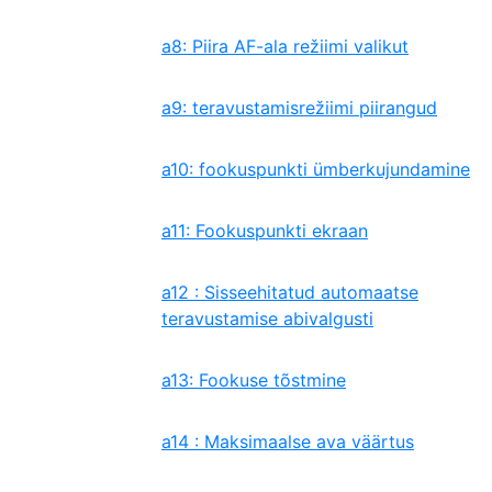
a8: Piira AF-ala režiimi valikut
a9: teravustamisrežiimi piirangud
a10: fookuspunkti ümberkujundamine
a11: Fookuspunkti ekraan
a12 : Sisseehitatud automaatse
teravustamise abivalgusti
a13: Fookuse tõstmine
a14 : Maksimaalse ava väärtus