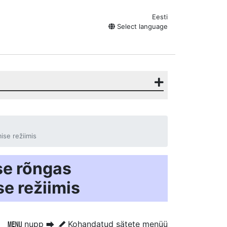
Eesti
Select language
ise režiimis
ise rõngas
e režiimis
nupp
Kohandatud sätete menüü
G
U
A