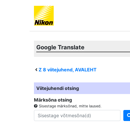
Google Translate
Z 8
viitejuhend, AVALEHT
Viitejuhendi otsing
Märksõna otsing
Sisestage märksõnad, mitte laused.