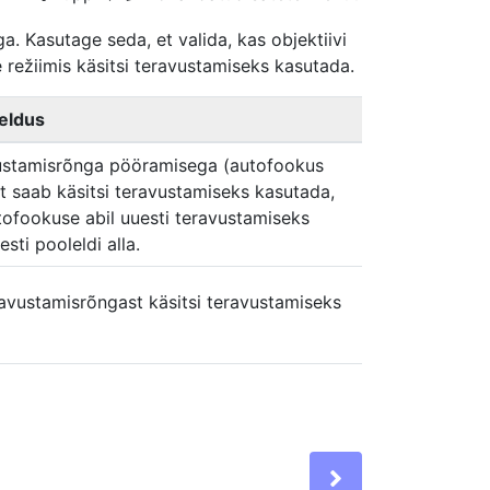
a. Kasutage seda, et valida, kas objektiivi
režiimis käsitsi teravustamiseks kasutada.
jeldus
vustamisrõnga pööramisega (autofookus
t saab käsitsi teravustamiseks kasutada,
utofookuse abil uuesti teravustamiseks
sti pooleldi alla.
ravustamisrõngast käsitsi teravustamiseks
Next