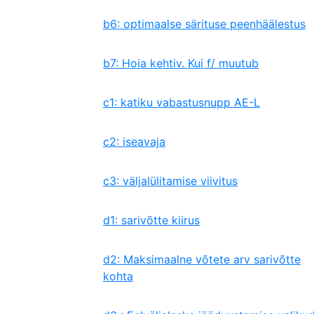
b6: optimaalse särituse peenhäälestus
b7: Hoia kehtiv. Kui f/ muutub
c1: katiku vabastusnupp AE-L
c2: iseavaja
c3: väljalülitamise viivitus
d1: sarivõtte kiirus
d2: Maksimaalne võtete arv sarivõtte
kohta