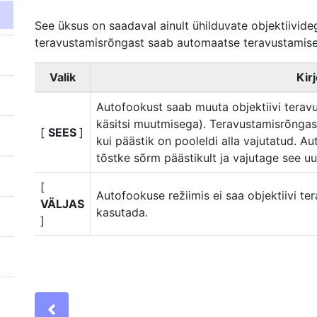
See üksus on saadaval ainult ühilduvate objektiivideg
teravustamisrõngast saab automaatse teravustamise 
Valik
Kir
Autofookust saab muuta objektiivi tera
käsitsi muutmisega). Teravustamisrõngas
[
SEES
]
kui päästik on pooleldi alla vajutatud. A
tõstke sõrm päästikult ja vajutage see uue
[
Autofookuse režiimis ei saa objektiivi te
VÄLJAS
kasutada.
]
Previous