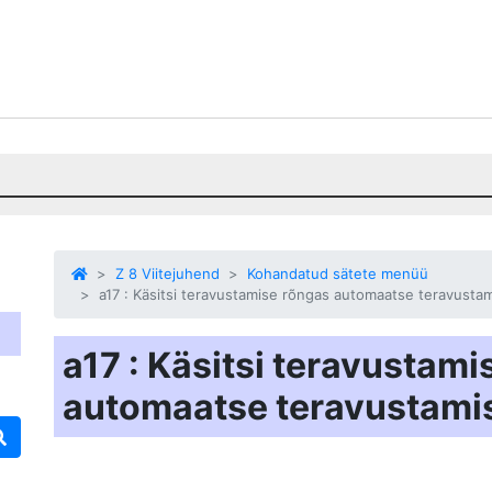
Z 8 Viitejuhend
Kohandatud sätete menüü
a17 : Käsitsi teravustamise rõngas automaatse teravustam
a17 : Käsitsi teravustam
automaatse teravustamis