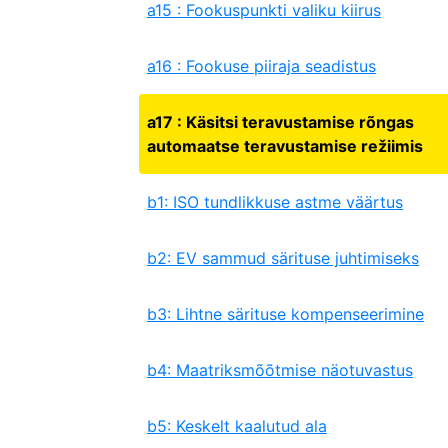
a15 : Fookuspunkti valiku kiirus
a16 : Fookuse piiraja seadistus
a17 : Käsitsi teravustamise rõngas
automaatse teravustamise režiimis
b1: ISO tundlikkuse astme väärtus
b2: EV sammud särituse juhtimiseks
b3: Lihtne särituse kompenseerimine
b4: Maatriksmõõtmise näotuvastus
b5: Keskelt kaalutud ala