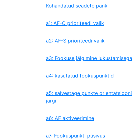
Kohandatud seadete pank
a1: AF-C prioriteedi valik
a2: AF-S prioriteedi valik
a3: Fookuse jälgimine lukustamisega
a4: kasutatud fookuspunktid
a5: salvestage punkte orientatsiooni
järgi
a6: AF aktiveerimine
a7: Fookuspunkti püsivus