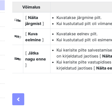
Võimalus
[
Näita
Kuvatakse järgmine pilt.
S
järgmist
]
Kui kustutatud pilt oli viiman
[
Kuva
Kuvatakse eelnev pilt.
T
eelmine
]
Kui kustutatud pilt oli esimen
Kui kerisite pilte salvestamis
[
Jätka
on kirjeldatud jaotises [
Näita
nagu enne
U
Kui kerisite pilte vastupidise
]
kirjeldatud jaotises [
Näita ee
Previous