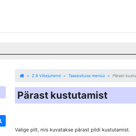
Z 8 Viitejuhend
Taasesituse menüü
Pärast kust
Pärast kustutamist
Valige pilt, mis kuvatakse pärast pildi kustutamist.