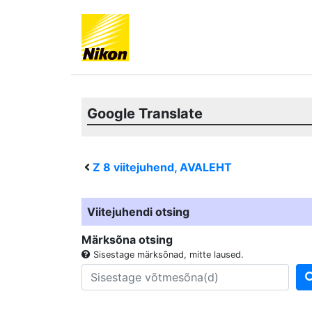
Google Translate
Z 8
viitejuhend, AVALEHT
Viitejuhendi otsing
Märksõna otsing
Sisestage märksõnad, mitte laused.