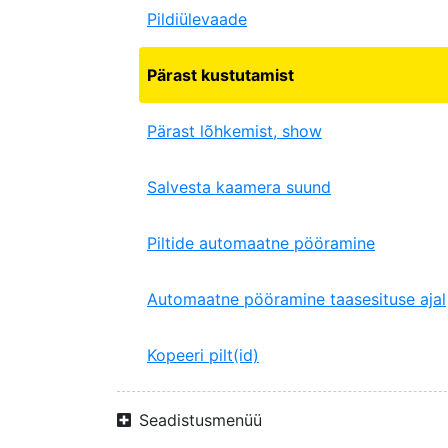
Pildiülevaade
Pärast kustutamist
Pärast lõhkemist, show
Salvesta kaamera suund
Piltide automaatne pööramine
Automaatne pööramine taasesituse ajal
Kopeeri pilt(id)
Seadistusmenüü