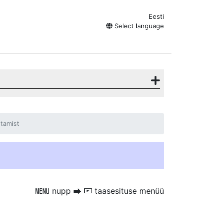
Eesti
Select language
utamist
nupp
taasesituse menüü
G
U
D