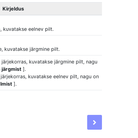
Kirjeldus
e, kuvatakse eelnev pilt.
e, kuvatakse järgmine pilt.
e järjekorras, kuvatakse järgmine pilt, nagu
 järgmist
].
s järjekorras, kuvatakse eelnev pilt, nagu on
lmist
].
Next