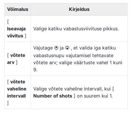
Võimalus
Kirjeldus
[
Iseavaja
Valige katiku vabastusviivituse pikkus.
viivitus
]
Vajutage
ja
, et valida iga katiku
1
3
[
võtete
vabastusnupu vajutamisel tehtavate
arv
]
võtete arv; valige väärtuste vahel 1 kuni
9.
[
võtete
vaheline
Valige võtete vaheline intervall, kui [
intervall
Number of shots
] on suurem kui 1.
]