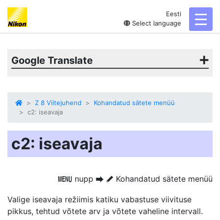
Eesti
toggl
Select language
Google Translate
Z 8 Viitejuhend
Kohandatud sätete menüü
c2: iseavaja
c2: iseavaja
nupp
Kohandatud sätete menüü
G
U
A
Valige iseavaja režiimis katiku vabastuse viivituse
pikkus, tehtud võtete arv ja võtete vaheline intervall.