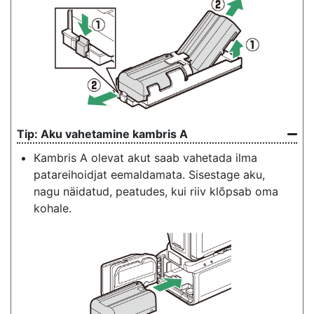
Aku vahetamine kambris A
Kambris A olevat akut saab vahetada ilma
patareihoidjat eemaldamata. Sisestage aku,
nagu näidatud, peatudes, kui riiv klõpsab oma
kohale.