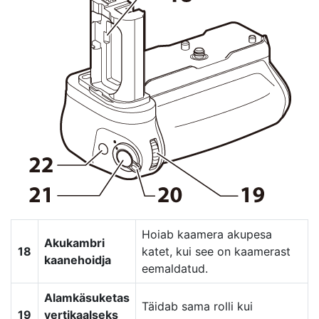
Hoiab kaamera akupesa
Akukambri
18
katet, kui see on kaamerast
kaanehoidja
eemaldatud.
Alamkäsuketas
Täidab sama rolli kui
19
vertikaalseks