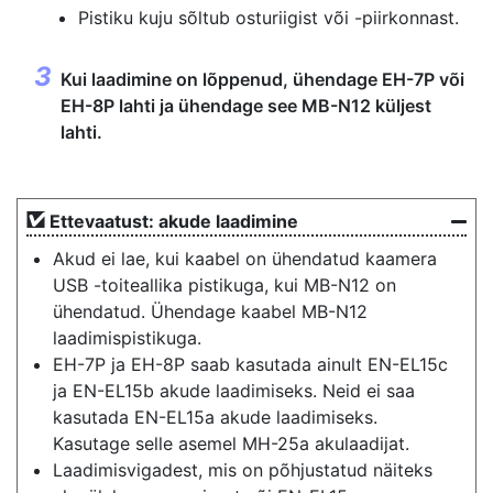
Pistiku kuju sõltub osturiigist või -piirkonnast.
Kui laadimine on lõppenud, ühendage EH-7P või
EH-8P lahti ja ühendage see MB-N12 küljest
lahti.
Ettevaatust: akude laadimine
Akud ei lae, kui kaabel on ühendatud kaamera
USB -toiteallika pistikuga, kui MB-N12 on
ühendatud. Ühendage kaabel MB-N12
laadimispistikuga.
EH-7P ja EH-8P saab kasutada ainult EN-EL15c
ja EN-EL15b akude laadimiseks. Neid ei saa
kasutada EN-EL15a akude laadimiseks.
Kasutage selle asemel MH-25a akulaadijat.
Laadimisvigadest, mis on põhjustatud näiteks