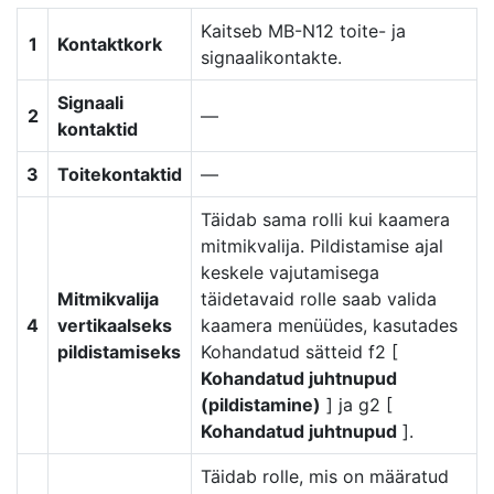
Kaitseb MB-N12 toite- ja
1
Kontaktkork
signaalikontakte.
Signaali
2
—
kontaktid
3
Toitekontaktid
—
Täidab sama rolli kui kaamera
mitmikvalija. Pildistamise ajal
keskele vajutamisega
Mitmikvalija
täidetavaid rolle saab valida
4
vertikaalseks
kaamera menüüdes, kasutades
pildistamiseks
Kohandatud sätteid f2 [
Kohandatud juhtnupud
(pildistamine)
] ja g2 [
Kohandatud juhtnupud
].
Täidab rolle, mis on määratud