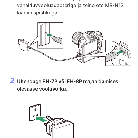
vahelduvvooluadapteriga ja teine ots MB-N12
laadimispistikuga.
Ühendage EH-7P või EH-8P majapidamises
olevasse vooluvõrku.