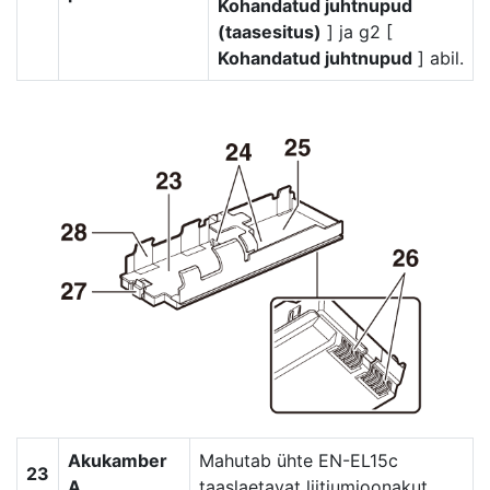
Kohandatud juhtnupud
(taasesitus)
] ja g2 [
Kohandatud juhtnupud
] abil.
Akukamber
Mahutab ühte EN-EL15c
23
A
taaslaetavat liitiumioonakut.