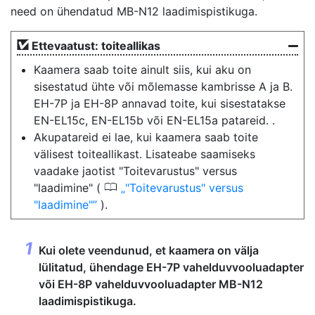
need on ühendatud MB-N12 laadimispistikuga.
Ettevaatust: toiteallikas
Kaamera saab toite ainult siis, kui aku on
sisestatud ühte või mõlemasse kambrisse A ja B.
EH-7P ja EH-8P annavad toite, kui sisestatakse
EN-EL15c, EN-EL15b või EN-EL15a patareid. .
Akupatareid ei lae, kui kaamera saab toite
välisest toiteallikast. Lisateabe saamiseks
vaadake jaotist "Toitevarustus" versus
0
"laadimine" (
"Toitevarustus" versus
"laadimine"
).
Kui olete veendunud, et kaamera on välja
lülitatud, ühendage EH-7P vahelduvvooluadapter
või EH-8P vahelduvvooluadapter MB-N12
laadimispistikuga.