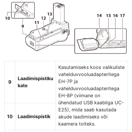
Kasutamiseks koos valikuliste
vahelduvvooluadapteritega
Laadimispistiku
EH-7P ja
9
kate
vahelduvvooluadapteritega
EH-8P (viimane on
ühendatud USB kaabliga UC-
E25), mida saab kasutada
10
Laadimispistik
akude laadimiseks või
kaamera toiteks.