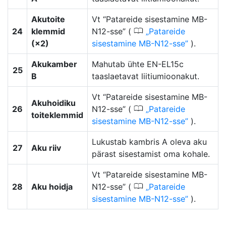
Akutoite
Vt “Patareide sisestamine MB-
0
24
klemmid
N12-sse” (
Patareide
(×2)
sisestamine MB-N12-sse
).
Akukamber
Mahutab ühte EN-EL15c
25
B
taaslaetavat liitiumioonakut.
Vt “Patareide sisestamine MB-
Akuhoidiku
0
26
N12-sse” (
Patareide
toiteklemmid
sisestamine MB-N12-sse
).
Lukustab kambris A oleva aku
27
Aku riiv
pärast sisestamist oma kohale.
Vt “Patareide sisestamine MB-
0
28
Aku hoidja
N12-sse” (
Patareide
sisestamine MB-N12-sse
).