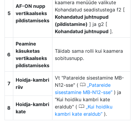
kaamera menüüde valikute
AF-ON nupp
Kohandatud seadistustega f2 [
5
vertikaalseks
Kohandatud juhtnupud
pildistamiseks
(pildistamine)
] ja g2 [
Kohandatud juhtnupud
].
Peamine
käsuketas
Täidab sama rolli kui kaamera
6
vertikaalseks
sobitusnupp.
pildistamiseks
Vt "Patareide sisestamine MB-
Hoidja-kambri
7
0
N12-sse" (
Patareide
riiv
sisestamine MB-N12-sse
) ja
"Kui hoidiku kambri kate
Hoidja-kambri
0
eraldub" (
Kui hoidiku
8
kate
kambri kate eraldub
).