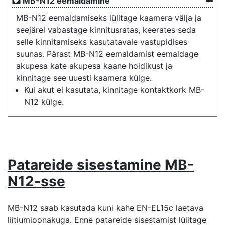
MB-N12 eemaldamine
MB-N12 eemaldamiseks lülitage kaamera välja ja
seejärel vabastage kinnitusratas, keerates seda
selle kinnitamiseks kasutatavale vastupidises
suunas. Pärast MB-N12 eemaldamist eemaldage
akupesa kate akupesa kaane hoidikust ja
kinnitage see uuesti kaamera külge.
Kui akut ei kasutata, kinnitage kontaktkork MB-
N12 külge.
Patareide sisestamine MB-
N12-sse
MB-N12 saab kasutada kuni kahe EN-EL15c laetava
liitiumioonakuga. Enne patareide sisestamist lülitage