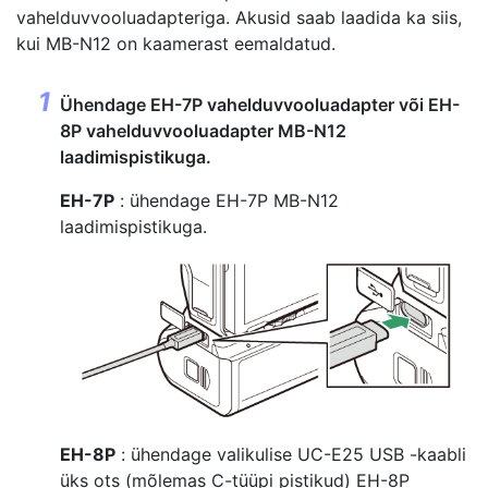
vahelduvvooluadapteriga. Akusid saab laadida ka siis,
kui MB-N12 on kaamerast eemaldatud.
Ühendage EH-7P vahelduvvooluadapter või EH-
8P vahelduvvooluadapter MB-N12
laadimispistikuga.
EH-7P
: ühendage EH-7P MB-N12
laadimispistikuga.
EH-8P
: ühendage valikulise UC-E25 USB -kaabli
üks ots (mõlemas C-tüüpi pistikud) EH-8P