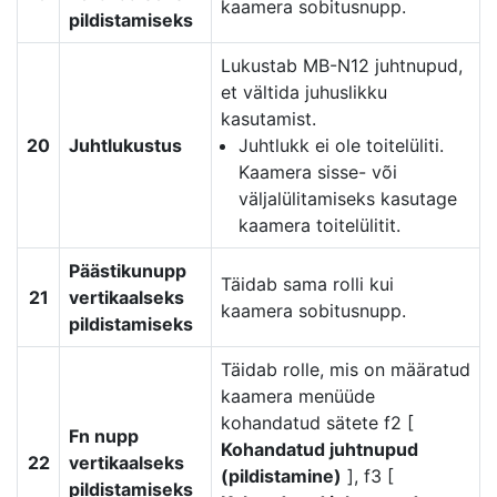
kaamera sobitusnupp.
pildistamiseks
Lukustab MB-N12 juhtnupud,
et vältida juhuslikku
kasutamist.
20
Juhtlukustus
Juhtlukk ei ole toitelüliti.
Kaamera sisse- või
väljalülitamiseks kasutage
kaamera toitelülitit.
Päästikunupp
Täidab sama rolli kui
21
vertikaalseks
kaamera sobitusnupp.
pildistamiseks
Täidab rolle, mis on määratud
kaamera menüüde
kohandatud sätete f2 [
Fn nupp
Kohandatud juhtnupud
22
vertikaalseks
(pildistamine)
], f3 [
pildistamiseks