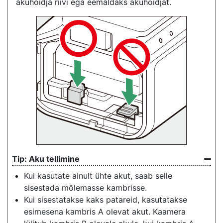
akuhoidja riivi ega eemaldaks akuhoidjat.
Aku tellimine
Kui kasutate ainult ühte akut, saab selle
sisestada mõlemasse kambrisse.
Kui sisestatakse kaks patareid, kasutatakse
esimesena kambris A olevat akut. Kaamera