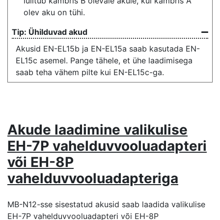
lülitub kambris B olevale akule, kui kambris A
olev aku on tühi.
Ühilduvad akud
Akusid EN-EL15b ja EN-EL15a saab kasutada EN-
EL15c asemel. Pange tähele, et ühe laadimisega
saab teha vähem pilte kui EN-EL15c-ga.
Akude laadimine valikulise
EH-7P vahelduvvooluadapteri
või EH-8P
vahelduvvooluadapteriga
MB-N12-sse sisestatud akusid saab laadida valikulise
EH-7P vahelduvvooluadapteri või EH-8P