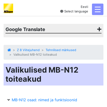
Eesti
toggl
Select language
Google Translate
Z 8 Viitejuhend
Tehnilised märkused
Valikulised MB-N12 toiteakud
Valikulised MB-N12
toiteakud
MB-N12 osad: nimed ja funktsioonid