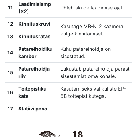
Laadimislamp
11
Põleb akude laadimise ajal.
(×2)
12
Kinnituskruvi
Kasutage MB-N12 kaamera
külge kinnitamisel.
13
Kinnitusratas
Patareihoidiku
Kuhu patareihoidja on
14
kamber
sisestatud.
Patareihoidja
Lukustab patareihoidja pärast
15
riiv
sisestamist oma kohale.
Toitepistiku
Kasutamiseks valikuliste EP-
16
kate
5B toitepistikutega.
17
Statiivi pesa
—