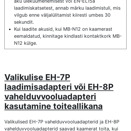
aku ülekuumenemisest või EN-EL15a
laadimiskatsetest, annab märku laadimistuli, mis
vilgub enne väljalülitamist kiiresti umbes 30
sekundit.
Kui laadite akusid, kui MB-N12 on kaamerast
eemaldatud, kinnitage kindlasti kontaktkork MB-
N12 külge.
Valikulise EH-7P
laadimisadapteri või EH-8P
vahelduvvooluadapteri
kasutamine toiteallikana
Valikulised EH-7P vahelduvvooluadapterid ja EH-8P
vahelduvvooluadapterid saavad kaamerat toita, kui