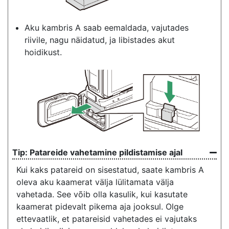
Aku kambris A saab eemaldada, vajutades
riivile, nagu näidatud, ja libistades akut
hoidikust.
Patareide vahetamine pildistamise ajal
Kui kaks patareid on sisestatud, saate kambris A
oleva aku kaamerat välja lülitamata välja
vahetada. See võib olla kasulik, kui kasutate
kaamerat pidevalt pikema aja jooksul. Olge
ettevaatlik, et patareisid vahetades ei vajutaks