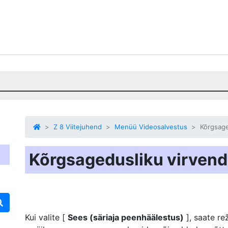
Z 8 Viitejuhend
Menüü Videosalvestus
Kõrgsag
Kõrgsagedusliku virven
Kui valite [
Sees (säriaja peenhäälestus)
], saate re