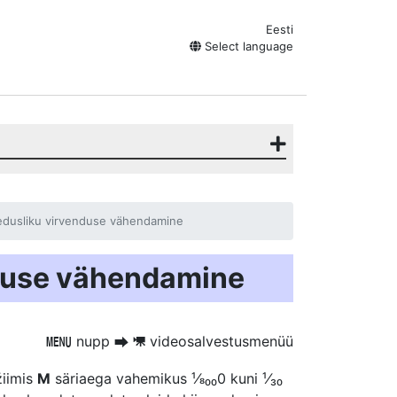
Eesti
Select language
edusliku virvenduse vähendamine
duse vähendamine
nupp
videosalvestusmenüü
G
U
1
žiimis
M
säriaega vahemikus ¹⁄8₀₀0 kuni ¹⁄₃₀