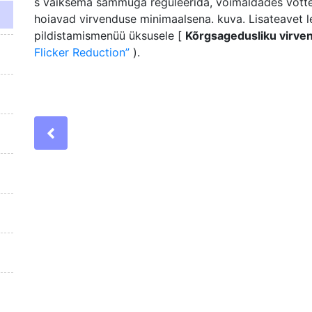
s väiksema sammuga reguleerida, võimaldades võttel
hoiavad virvenduse minimaalsena. kuva. Lisateavet l
pildistamismenüü üksusele [
Kõrgsagedusliku virv
Flicker Reduction
).
Previous