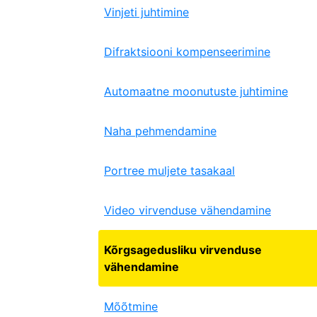
Vinjeti juhtimine
Difraktsiooni kompenseerimine
Automaatne moonutuste juhtimine
Naha pehmendamine
Portree muljete tasakaal
Video virvenduse vähendamine
Kõrgsagedusliku virvenduse
vähendamine
Mõõtmine