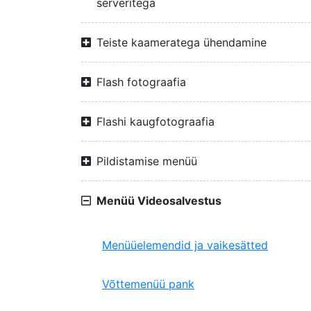
serveritega
Teiste kaameratega ühendamine
Flash fotograafia
Flashi kaugfotograafia
Pildistamise menüü
Menüü Videosalvestus
Menüüelemendid ja vaikesätted
Võttemenüü pank