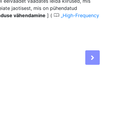
 eelvaadet vaadates leida kiirused, mis
eiate jaotisest, mis on pühendatud
0
enduse vähendamine
] (
High-Frequency
Next