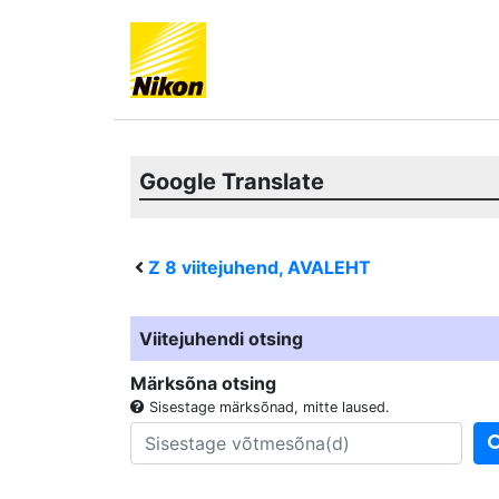
Google Translate
Z 8
viitejuhend, AVALEHT
Viitejuhendi otsing
Märksõna otsing
Sisestage märksõnad, mitte laused.