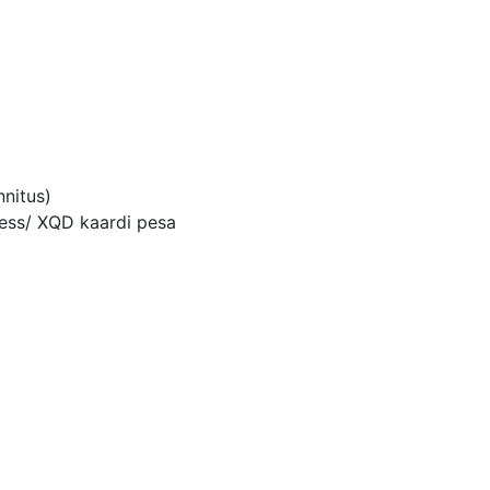
nnitus)
ress/ XQD kaardi pesa