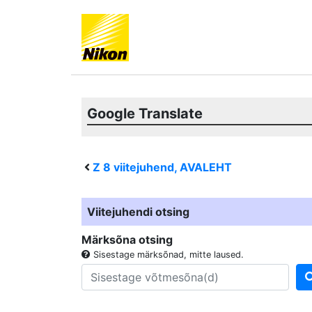
Google Translate
Z 8
viitejuhend, AVALEHT
Viitejuhendi otsing
Märksõna otsing
Sisestage märksõnad, mitte laused.