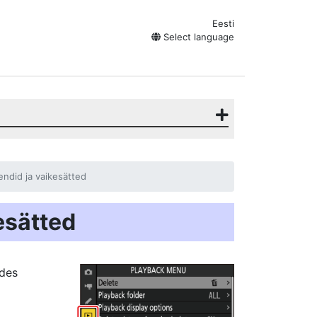
Eesti
Select language
did ja vaikesätted
esätted
des