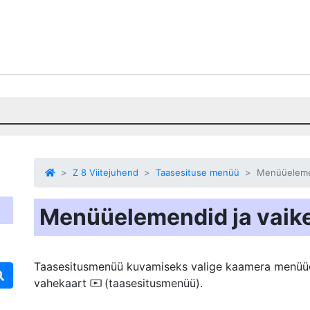
Z 8 Viitejuhend
Taasesituse menüü
Menüüelemen
Menüüelemendid ja vaik
Taasesitusmenüü kuvamiseks valige kaamera menüü
vahekaart
(taasesitusmenüü).
D