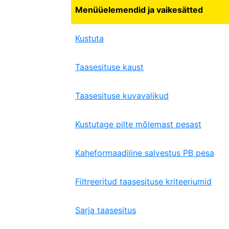
Menüüelemendid ja vaikesätted
Kustuta
Taasesituse kaust
Taasesituse kuvavalikud
Kustutage pilte mõlemast pesast
Kaheformaadiline salvestus PB pesa
Filtreeritud taasesituse kriteeriumid
Sarja taasesitus