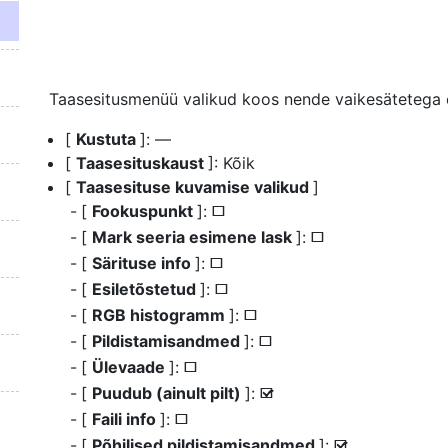
Taasesitusmenüü valikud koos nende vaikesätetega o
[
Kustuta
]: —
[
Taasesituskaust
]: Kõik
[
Taasesituse kuvamise valikud
]
[
Fookuspunkt
]:
U
[
Mark seeria esimene lask
]:
U
[
Särituse info
]:
U
[
Esiletõstetud
]:
U
[
RGB histogramm
]:
U
[
Pildistamisandmed
]:
U
[
Ülevaade
]:
U
[
Puudub (ainult pilt)
]:
M
[
Faili info
]:
U
[
Põhilised pildistamisandmed
]:
M