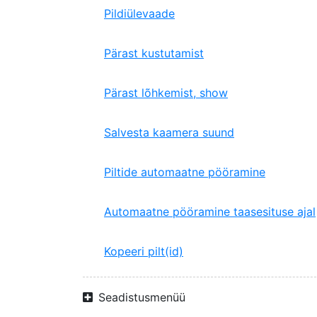
Pildiülevaade
Pärast kustutamist
Pärast lõhkemist, show
Salvesta kaamera suund
Piltide automaatne pööramine
Automaatne pööramine taasesituse ajal
Kopeeri pilt(id)
Seadistusmenüü