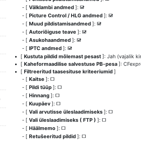
[
Välklambi andmed
]:
M
[
Picture Control / HLG andmed
]:
M
[
Muud pildistamisandmed
]:
M
[
Autoriõiguse teave
]:
M
[
Asukohaandmed
]:
M
[
IPTC andmed
]:
M
[
Kustuta pildid mõlemast pesast
]: Jah (vajalik ki
[
Kaheformaadilise salvestuse PB-pesa
]: CFexp
[
Filtreeritud taasesituse kriteeriumid
]
[
Kaitse
]:
U
[
Pildi tüüp
]:
U
[
Hinnang
]:
U
e
[
Kuupäev
]:
U
[
Vali arvutisse üleslaadimiseks
]:
U
[
Vali üleslaadimiseks ( FTP )
]:
U
[
Häälmemo
]:
U
[
Retušeeritud pildid
]:
U