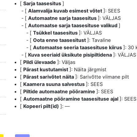
[
Sarja taasesitus
]
[
Alamvalija kuvab esimest võtet
]: SEES
[
Automaatne sarja taasesitus
]: VÄLJAS
[
Automaatse sarja taasesituse valikud
]
[
Tsükkel taasesitus
]: VÄLJAS
[
Oota enne taasesitust
]: Tavaline
[
Automaatse seeria taasesituse kiirus
]: 30 
[
Kuva seeriaid üksikute pisipiltidena
]: VÄLJAS
[
Pildi ülevaade
]: Väljas
[
Pärast kustutamist
]: Näita järgmist
[
Pärast sarivõtet näita
]: Sarivõtte viimane pilt
[
Kaamera suuna salvestus
]: SEES
[
Piltide automaatne pööramine
]: SEES
[
Automaatne pööramine taasesituse ajal
]: SEES
[
Kopeeri pilt(id)
]: —