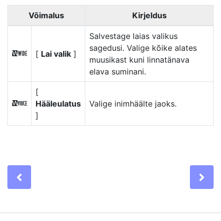
Võimalus
Kirjeldus
Salvestage laias valikus
sagedusi. Valige kõike alates
[
Lai valik
]
S
muusikast kuni linnatänava
elava suminani.
[
Hääleulatus
Valige inimhäälte jaoks.
T
]
Previous
Ne