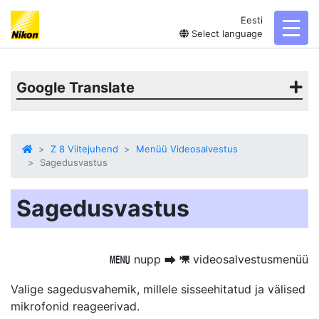
Eesti
toggl
Select language
Google Translate
Z 8 Viitejuhend
Menüü Videosalvestus
Sagedusvastus
Sagedusvastus
nupp
videosalvestusmenüü
G
U
1
Valige sagedusvahemik, millele sisseehitatud ja välised
mikrofonid reageerivad.