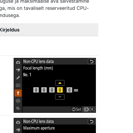
auguse ja maksimaalse ava salvestamine
, mis on tavaliselt reserveeritud CPU-
endusega.
Kirjeldus