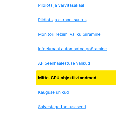
Pildiotsija värvitasakaal
Pildiotsija ekraani suurus
Monitori režiimi valiku piiramine
Infoekraani automaatne pööramine
AF peenhäälestuse valikud
Mitte-CPU objektiivi andmed
Kauguse ühikud
Salvestage fookusasend