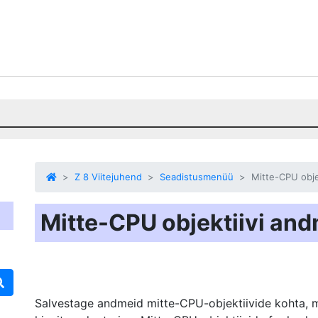
Z 8 Viitejuhend
Seadistusmenüü
Mitte-CPU obje
Mitte-CPU objektiivi an
Salvestage andmeid mitte-CPU-objektiivide kohta, m