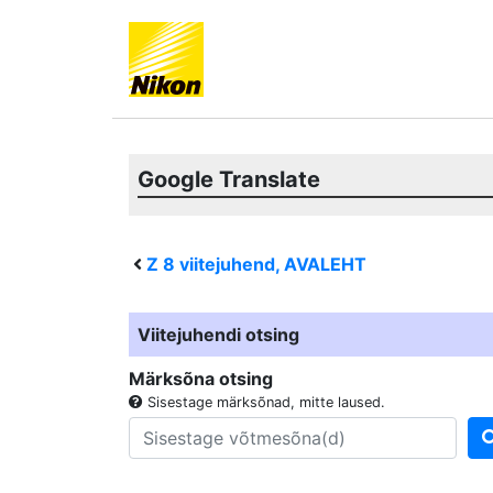
Google Translate
Z 8
viitejuhend, AVALEHT
Viitejuhendi otsing
Märksõna otsing
Sisestage märksõnad, mitte laused.