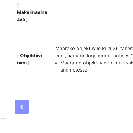
[
Maksimaalne
ava
]
Määrake objektiivile kuni 36 tähem
[
Objektiivi
nimi, nagu on kirjeldatud jaotises 
nimi
]
Määratud objektiivide nimed salv
andmetesse.
e
Previous