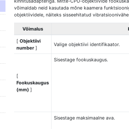
kinnitusadapteriga. Mitte-CPU-objektiivide fookusk
võimaldab neid kasutada mõne kaamera funktsiooniga
objektiividele, näiteks sisseehitatud vibratsiooniväh
Võimalus
[
Objektiivi
Valige objektiivi identifikaator.
number
]
Sisestage fookuskaugus.
[
Fookuskaugus
(mm)
]
Sisestage maksimaalne ava.