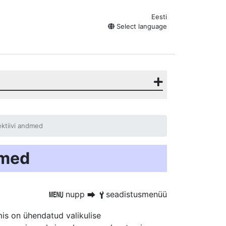
Eesti
Select language
ktiivi andmed
dmed
nupp
seadistusmenüü
G
U
B
is on ühendatud valikulise