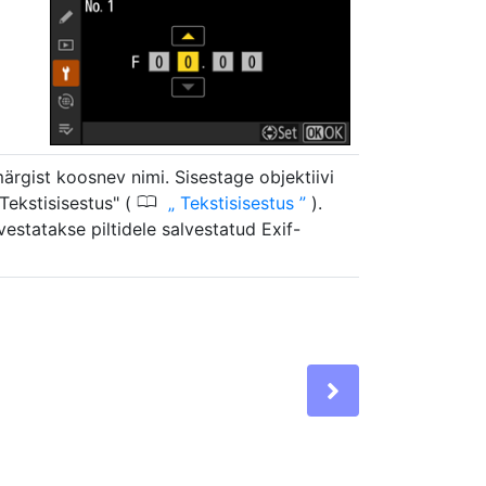
ärgist koosnev nimi. Sisestage objektiivi
0
"Tekstisisestus" (
Tekstisisestus
).
estatakse piltidele salvestatud Exif-
Next