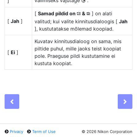
valimiseks vajutage
.
]
2
[
Samad pildid on
&
] on alati
w
x
[
Jah
]
valitud; kui valite kinnitusdialoogis [
Jah
], kustutatakse mõlemad koopiad.
Kuvatav kinnitusdialoog on sama, mis
piltide puhul, mille jaoks teist koopiat
[
Ei
]
pole. Praeguse pildi kustutamine ei
kustuta koopiat.
Previous
Ne
Privacy
Term of Use
©
2026 Nikon Corporation