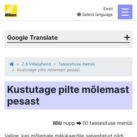
Eesti
toggl
Select language
Google Translate
Z 8 Viitejuhend
Taasesituse menüü
Kustutage pilte mõlemast pesast
Kustutage pilte mõlemast
pesast
nupp
taasesituse menüü
G
U
D
Valige, kas mõlemale mälukaardile salvestatud pildi